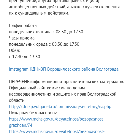
преступлений, других противоправных и (или)
антиобщественных действий, а также случаев склонения
их к суицидальным действиям.
График работы:
понедельник-пятница с 08.30 до 17.30.
Часы приема:
понедельник, среда с 08.30 до 17.30
Обед:
с 12.30 до 13.30
Imstagram КДНиЗП Ворошиловского района Волгограда
ПЕРЕЧЕНЬ информационно-просветительских материалов:
Официальный сайт комиссии по делам
несовершеннолетних и защите их прав Волгоградской
области:
http://kdnizp.volganet.ru/commission/secretary/na.php
Пожарная безопасность:
https://www.mchs.gov.ru/deyatelnost/bezopasnost-
grazhdan/74
https://www.mchs.gov.ru/deyatelnost/bezopasnost-