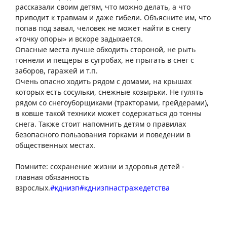
рассказали своим детям, что можно делать, а что
приводит к травмам и даже гибели. Объясните им, что
попав под завал, человек не может найти в снегу
«точку опоры» и вскоре задыхается.
Опасные места лучше обходить стороной, не рыть
тоннели и пещеры в сугробах, не прыгать в снег с
заборов, гаражей и т.п.
Очень опасно ходить рядом с домами, на крышах
которых есть сосульки, снежные козырьки. Не гулять
рядом со снегоуборщиками (тракторами, грейдерами),
в ковше такой техники может содержаться до тонны
снега. Также стоит напомнить детям о правилах
безопасного пользования горками и поведении в
общественных местах.
Помните: сохранение жизни и здоровья детей -
главная обязанность
взрослых.
#кднизп
#кднизпнастражедетства