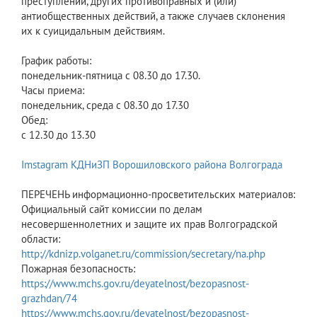
преступлений, других противоправных и (или)
антиобщественных действий, а также случаев склонения
их к суицидальным действиям.
График работы:
понедельник-пятница с 08.30 до 17.30.
Часы приема:
понедельник, среда с 08.30 до 17.30
Обед:
с 12.30 до 13.30
Imstagram КДНиЗП Ворошиловского района Волгограда
ПЕРЕЧЕНЬ информационно-просветительских материалов:
Официальный сайт комиссии по делам
несовершеннолетних и защите их прав Волгоградской
области:
http://kdnizp.volganet.ru/commission/secretary/na.php
Пожарная безопасность:
https://www.mchs.gov.ru/deyatelnost/bezopasnost-
grazhdan/74
https://www.mchs.gov.ru/deyatelnost/bezopasnost-