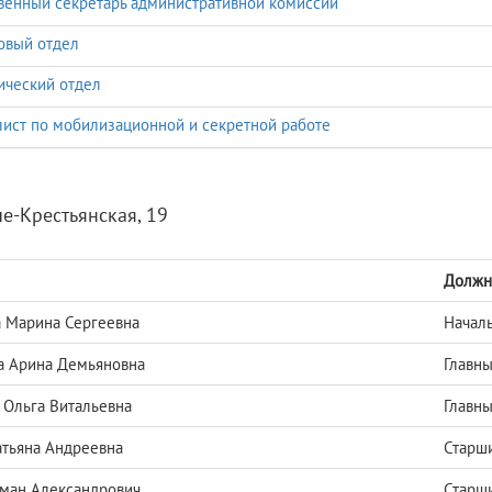
венный секретарь административной комиссии
овый отдел
ческий отдел
ист по мобилизационной и секретной работе
че-Крестьянская, 19
Должн
 Марина Сергеевна
Началь
а Арина Демьяновна
Главны
 Ольга Витальевна
Главны
атьяна Андреевна
Старш
ман Александрович
Старш