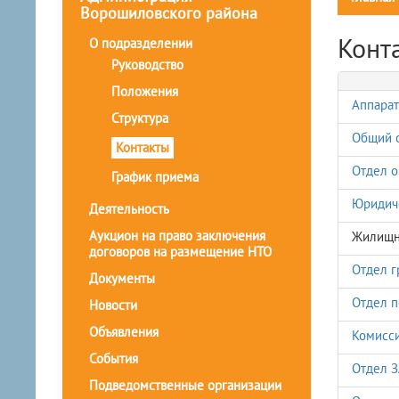
Ворошиловского района
Конт
О подразделении
Руководство
Положения
Аппарат
Структура
Общий 
Контакты
Отдел о
График приема
Юридич
Деятельность
Аукцион на право заключения
Жилищн
договоров на размещение НТО
Отдел г
Документы
Отдел п
Новости
Объявления
Комисси
События
Отдел 
Подведомственные организации