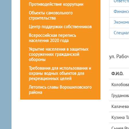
Ответст
Противодействие коррупции
Финанс
Объекты самовольного
строительства
Экономи
Центр поддержки собственников
Специал
Всероссийская перепись
населения 2020 года
Укрытие населения в защитных
сооружениях гражданской
ул. Рабо
обороны
Требования для использования и
охраны водных объектов для
Ф.И.О.
рекреационных целей
Колобова
Летопись славы Ворошиловского
района
Груданов
Калачева
Кузина Т
Сычев Ро