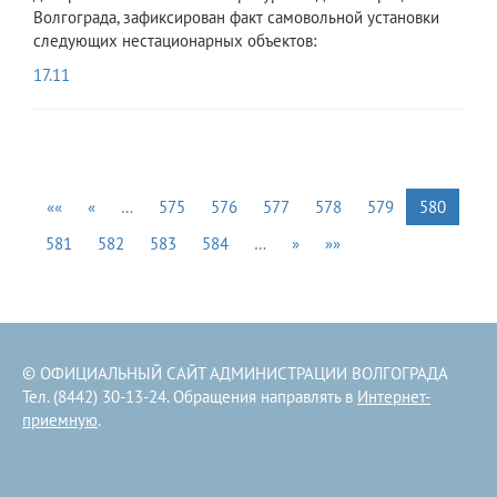
Волгограда, зафиксирован факт самовольной установки
следующих нестационарных объектов:
17.11
««
«
…
575
576
577
578
579
580
581
582
583
584
…
»
»»
© ОФИЦИАЛЬНЫЙ САЙТ АДМИНИСТРАЦИИ ВОЛГОГРАДА
Тел. (8442) 30-13-24. Обращения направлять в
Интернет-
приемную
.