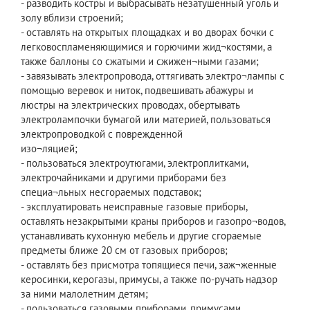
- разводить костры и выбрасывать незатушенный уголь и
золу вблизи строений;
- оставлять на открытых площадках и во дворах бочки с
легковоспламеняющимися и горючими жид¬костями, а
также баллоны со сжатыми и сжижен¬ными газами;
- завязывать электропровода, оттягивать электро¬лампы с
помощью веревок и ниток, подвешивать абажуры и
люстры на электрических проводах, обертывать
электролампочки бумагой или материей, пользоваться
электропроводкой с поврежденной
изо¬ляцией;
- пользоваться электроутюгами, электроплитками,
электрочайниками и другими приборами без
специа¬льных несгораемых подставок;
- эксплуатировать неисправные газовые приборы,
оставлять незакрытыми краны приборов и газопро¬водов,
устанавливать кухонную мебель и другие сгораемые
предметы ближе 20 см от газовых приборов;
- оставлять без присмотра топящиеся печи, заж¬женные
керосинки, керогазы, примусы, а также по-ручать надзор
за ними малолетним детям;
- пользоваться газовыми приборами, примусами,