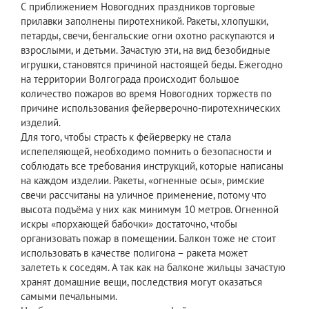
С приближением Новогодних праздников торговые
прилавки заполнены пиротехникой. Ракеты, хлопушки,
петарды, свечи, бенгальские огни охотно раскупаются и
взрослыми, и детьми. Зачастую эти, на вид безобидные
игрушки, становятся причиной настоящей беды. Ежегодно
на территории Волгограда происходит большое
количество пожаров во время Новогодних торжеств по
причине использования фейерверочно-пиротехнических
изделий.
Для того, чтобы страсть к фейерверку не стала
испепеляющей, необходимо помнить о безопасности и
соблюдать все требования инструкций, которые написаны
на каждом изделии. Ракеты, «огненные осы», римские
свечи рассчитаны на уличное применение, потому что
высота подъёма у них как минимум 10 метров. Огненной
искры «порхающей бабочки» достаточно, чтобы
организовать пожар в помещении. Балкон тоже не стоит
использовать в качестве полигона – ракета может
залететь к соседям. А так как на балконе жильцы зачастую
хранят домашние вещи, последствия могут оказаться
самыми печальными.