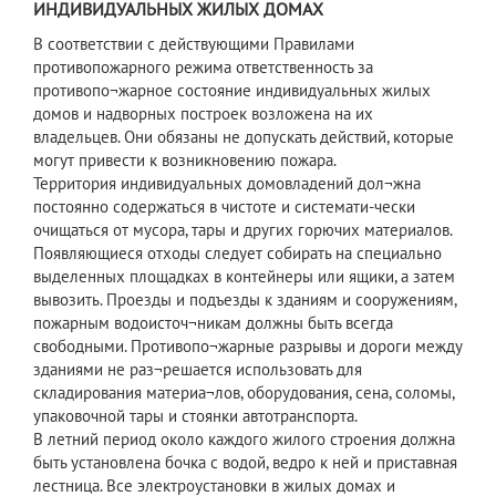
ИНДИВИДУАЛЬНЫХ ЖИЛЫХ ДОМАХ
В соответствии с действующими Правилами
противопожарного режима ответственность за
противопо¬жарное состояние индивидуальных жилых
домов и надворных построек возложена на их
владельцев. Они обязаны не допускать действий, которые
могут привести к возникновению пожара.
Территория индивидуальных домовладений дол¬жна
постоянно содержаться в чистоте и системати-чески
очищаться от мусора, тары и других горючих материалов.
Появляющиеся отходы следует собирать на специально
выделенных площадках в контейнеры или ящики, а затем
вывозить. Проезды и подъезды к зданиям и сооружениям,
пожарным водоисточ¬никам должны быть всегда
свободными. Противопо¬жарные разрывы и дороги между
зданиями не раз¬решается использовать для
складирования материа¬лов, оборудования, сена, соломы,
упаковочной тары и стоянки автотранспорта.
В летний период около каждого жилого строения должна
быть установлена бочка с водой, ведро к ней и приставная
лестница. Все электроустановки в жилых домах и