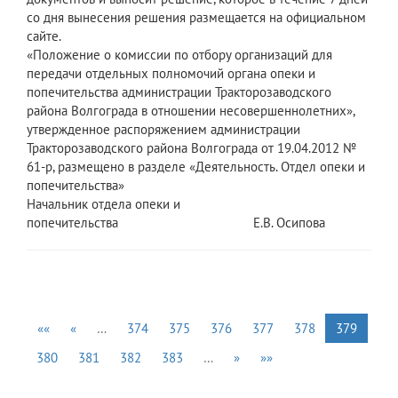
со дня вынесения решения размещается на официальном
сайте.
«Положение о комиссии по отбору организаций для
передачи отдельных полномочий органа опеки и
попечительства администрации Тракторозаводского
района Волгограда в отношении несовершеннолетних»,
утвержденное распоряжением администрации
Тракторозаводского района Волгограда от 19.04.2012 №
61-р, размещено в разделе «Деятельность. Отдел опеки и
попечительства»
Начальник отдела опеки и
попечительства Е.В. Осипова
««
«
…
374
375
376
377
378
379
380
381
382
383
…
»
»»