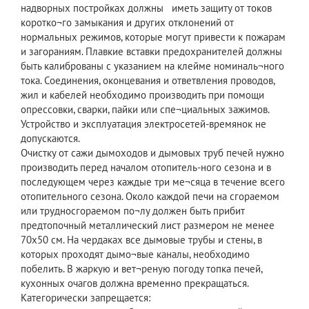
надворных постройках должны иметь защиту от токов
коротко¬го замыкания и других отклонений от
нормальных режимов, которые могут привести к пожарам
и загораниям. Плавкие вставки предохранителей должны
быть калиброваны с указанием на клейме номиналь¬ного
тока. Соединения, оконцевания и ответвления проводов,
жил и кабелей необходимо производить при помощи
опрессовки, сварки, пайки или спе¬циальных зажимов.
Устройство и эксплуатация электросетей-времянок не
допускаются.
Очистку от сажи дымоходов и дымовых труб печей нужно
производить перед началом отопитель-ного сезона и в
последующем через каждые три ме¬сяца в течение всего
отопительного сезона. Около каждой печи на сгораемом
или трудносгораемом по¬лу должен быть прибит
предтопочный металлический лист размером не менее
70х50 см. На чердаках все дымовые трубы и стены, в
которых проходят дымо¬вые каналы, необходимо
побелить. В жаркую и вет¬реную погоду топка печей,
кухонных очагов должна временно прекращаться.
Категорически запрещается: