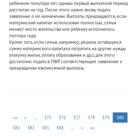
ребенком полутора лет, однако первый выплатной период
рассчитан на год. После этого нужно вновь подать
заявление о ее назначении. Выплаты прекращаются, если
материнский капитал использован полностью, семья
меняет место жительства или ребенку исполнилось
полтора года.
Кроме того, если семья, например, решила оставшуюся
сумму материнского капитала потратить на другие нужды
(покупку жилья, оплату образования и др.), для этого
достаточно подать в ПФР соответствующее заявление о
прекращении ежемесячной выплаты.
««
«
…
375
376
377
378
379
380
381
382
383
384
…
»
»»