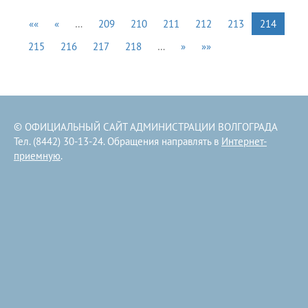
««
«
…
209
210
211
212
213
214
215
216
217
218
…
»
»»
© ОФИЦИАЛЬНЫЙ САЙТ АДМИНИСТРАЦИИ ВОЛГОГРАДА
Тел. (8442) 30-13-24. Обращения направлять в
Интернет-
приемную
.