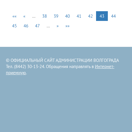
««
«
…
38
39
40
41
42
43
44
45
46
47
…
»
»»
© ОФИЦИАЛЬНЫЙ САЙТ АДМИНИСТРАЦИИ ВОЛГОГРАДА
Тел. (8442) 30-13-24. Обращения направлять в
Интернет-
приемную
.