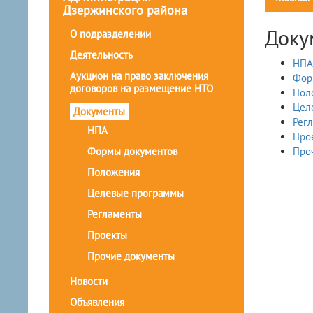
Дзержинского района
Доку
О подразделении
Деятельность
НПА
Аукцион на право заключения
Фор
договоров на размещение НТО
Пол
Цел
Документы
Рег
НПА
Про
Формы документов
Про
Положения
Целевые программы
Регламенты
Проекты
Прочие документы
Новости
Объявления