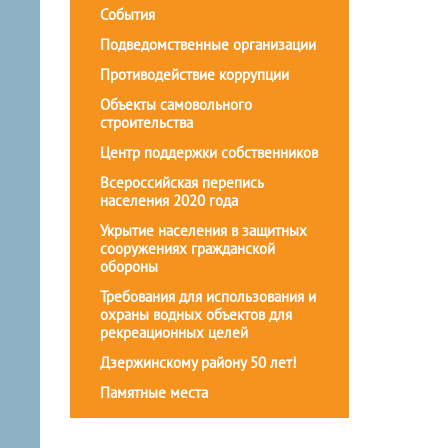
События
Подведомственные организации
Противодействие коррупции
Объекты самовольного
строительства
Центр поддержки собственников
Всероссийская перепись
населения 2020 года
Укрытие населения в защитных
сооружениях гражданской
обороны
Требования для использования и
охраны водных объектов для
рекреационных целей
Дзержинскому району 50 лет!
Памятные места