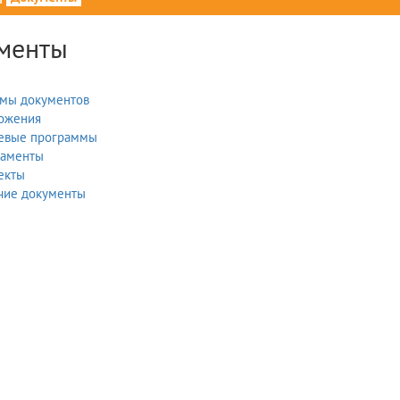
менты
мы документов
ожения
евые программы
ламенты
екты
чие документы