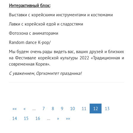
Интерактивный блок:
Выставки с корейскими инструментами и костюмами
Лавки с корейской едой и сладостями
Фотозона с аниматорами
Random dance K-pop/
Мы будем очень рады видеть вас, ваших друзей и близких
на Фестивале корейской культуры 2022 «Традиционная и
современная Корея».
С уважением, Оргкомитет праздника!
««
«
…
7
8
9
10
11
12
13
14
15
16
…
»
»»