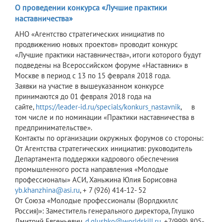
О проведении конкурса «Лучшие практики
наставничества»
АНО «Агентство стратегических инициатив по
продвижению новых проектов» проводит конкурс
«Лучшие практики наставничества», итоги которого будут
подведены на Всероссийском форуме «Наставник» в
Москве в период с 13 по 15 февраля 2018 года.
Заявки на участие в вышеуказанном конкурсе
принимаются до 01 февраля 2018 года на
сайте,
https://leader-id.ru/specials/konkurs_nastavnik
, в
том числе и по номинации «Практики наставничества в
предпринимательстве».
Контакты по организации окружных форумов со стороны:
От Агентства стратегических инициатив: руководитель
Департамента поддержки кадрового обеспечения
промышленного роста направления «Молодые
профессионалы» АСИ, Ханьжина Юлия Борисовна
yb.khanzhina@asi.ru
, + 7 (926) 414-12- 52
От Союза «Молодые профессионалы (Ворлдкиллс
Россия)»: Заместитель генерального директора, Глушко
Дмитрий Евгеньевич,
d.glushko@worldskill.ru
, +7(999) 805-