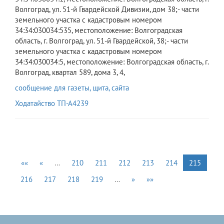
Волгоград, ул. 51-й Гвардейской Дивизии, дом 38;- части
земельного участка с кадастровым номером
34:34:030034:535, местоположение: Волгоградская
область, г. Волгоград, ул. 51-й Гвардейской, 38;- части
земельного участка с кадастровым номером
34:34:030034:5, местоположение: Волгоградская область, г.
Волгоград, квартал 589, дома 3, 4,
сообщение для газеты, щита, сайта
Ходатайство ТП-А4239
««
«
…
210
211
212
213
214
215
216
217
218
219
…
»
»»