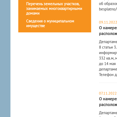
об образо
Перечень земельных участков,
занимаемых многоквартирными
besplatno/
домами
Сведения о муниципальном
09.11.202
имуществе
О намерен
расположе
Департаме
8 статьи 
информиру
332 кв.м,
до 14 мая 
департаме
Телефон д
07.11.2022
О намерен
расположе
​Департам