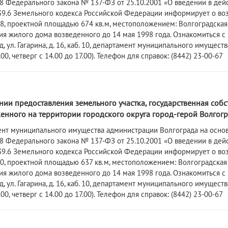
3.8 Федерального закона № 137-ФЗ от 25.10.2001 «О введении в дей
т. 39.6 Земельного кодекса Российской Федерации информирует о в
, проектной площадью 674 кв.м, местоположением: Волгоградская обл
я жилого дома возведенного до 14 мая 1998 года. Ознакомиться с
д, ул. Гагарина, д. 16, каб. 10, департамент муниципального имуще
.00, четверг с 14.00 до 17.00). Телефон для справок: (8442) 23-00-67
ии предоставления земельного участка, государственная собс
нного на территории городского округа город-герой Волгогра
ент муниципального имущества администрации Волгограда на основ
3.8 Федерального закона № 137-ФЗ от 25.10.2001 «О введении в дей
т. 39.6 Земельного кодекса Российской Федерации информирует о в
, проектной площадью 637 кв.м, местоположением: Волгоградская обла
я жилого дома возведенного до 14 мая 1998 года. Ознакомиться с
д, ул. Гагарина, д. 16, каб. 10, департамент муниципального имуще
.00, четверг с 14.00 до 17.00). Телефон для справок: (8442) 23-00-67