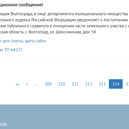
ционное сообщение!
рация Волгограда, в лице департамента муниципального имущества 
ельного кодекса Российской Федерации уведомляет о поступлении
нии публичного сервитута в отношении части земельного участка с
кая область, г. Волгоград, ул. Шекснинская, дом 58
для газеты, щита, сайта
во ТП-А4223
««
«
…
209
210
211
212
213
214
2
ную
.