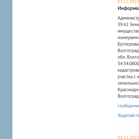
03.11.202
Информа
Администр
39.42 Зем
имущество
номерами:-
Бутлерова,
Волгоград
обл. Волг
34:34:0800
кадастровы
участка с 
земельног
Красноарм
Волгоград,
сообщение 
Ходатайст
03.11.202