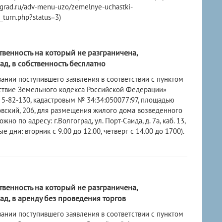
rad.ru/adv-menu-uzo/zemelnye-uchastki-
_turn.php?status=3)
твенность на который не разграничена,
д, в собственность бесплатно
нии поступившего заявления в соответствии с пунктом
йствие Земельного кодекса Российской Федерации»
5-82-130, кадастровым № 34:34:050077:97, площадью
мовский, 206, для размещения жилого дома возведенного
 по адресу: г.Волгоград, ул. Порт-Саида, д. 7а, каб. 13,
и: вторник с 9.00 до 12.00, четверг с 14.00 до 1700).
твенность на который не разграничена,
д, в аренду без проведения торгов
ании поступившего заявления в соответствии с пунктом