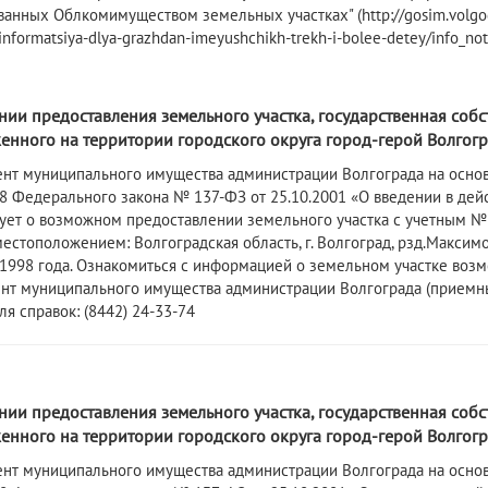
ванных Облкомимуществом земельных участках" (http://gosim.volgog
informatsiya-dlya-grazhdan-imeyushchikh-trekh-i-bolee-detey/info_not
2
ии предоставления земельного участка, государственная собс
нного на территории городского округа город-герой Волгогра
нт муниципального имущества администрации Волгограда на основа
3.8 Федерального закона № 137-ФЗ от 25.10.2001 «О введении в де
ет о возможном предоставлении земельного участка с учетным № 
 местоположением: Волгоградская область, г. Волгоград, рзд.Макси
1998 года. Ознакомиться с информацией о земельном участке возможно
нт муниципального имущества администрации Волгограда (приемные дн
ля справок: (8442) 24-33-74
ии предоставления земельного участка, государственная собс
нного на территории городского округа город-герой Волгогра
ент муниципального имущества администрации Волгограда на основ