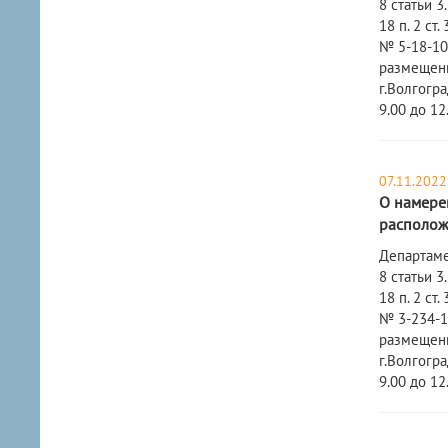
8 статьи 
18 п. 2 с
№ 5-18-108
размещени
г.Волгогра
9.00 до 12
07.11.2022
О намерен
расположе
​Департам
8 статьи 
18 п. 2 с
№ 3-234-10
размещени
г.Волгогра
9.00 до 12