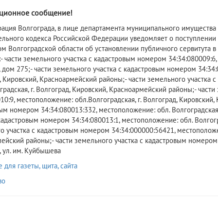
2
ционное сообщение!
ация Волгограда, в лице департамента муниципального имущества а
ельного кодекса Российской Федерации уведомляет о поступлении
м Волгоградской области об установлении публичного сервитута в
 части земельного участка с кадастровым номером 34:34:080009:6, м
 дом 275;- части земельного участка с кадастровым номером 34:34:0
, Кировский, Красноармейский районы;- части земельного участка 
оградская, г. Волгоград, Кировский, Красноармейский районы;- част
10:9, местоположение: обл.Волгоградская, г. Волгоград, Кировский,
м номером 34:34:080013:332, местоположение: обл. Волгоградская, 
кадастровым номером 34:34:080013:1, местоположение: обл. Волгоград
о участка с кадастровым номером 34:34:000000:56421, местоположени
ейский районы;- части земельного участка с кадастровым номером 3
 ул. им. Куйбышева
для газеты, щита, сайта
во
2