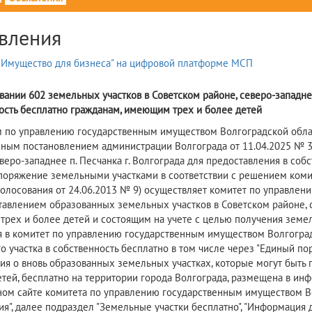
вления
вании 602 земельных участков в Советском районе, северо-западнее
ость бесплатно гражданам, имеющим трех и более детей
 по управлению государственным имуществом Волгоградской област
ным постановлением администрации Волгограда от 11.04.2025 № 36
еверо-западнее п. Песчанка г. Волгограда для предоставления в со
споряжение земельными участками в соответствии с решением коми
голосования от 24.06.2013 № 9) осуществляет комитет по управле
тавлением образованных земельных участков в Советском районе, се
рех и более детей и состоящим на учете с целью получения земел
я в комитет по управлению государственным имуществом Волгоград
о участка в собственность бесплатно в том числе через "Единый по
я о вновь образованных земельных участках, которые могут быть 
етей, бесплатно на территории города Волгограда, размещена в и
ом сайте комитета по управлению государственным имуществом Волг
я", далее подраздел "Земельные участки бесплатно", "Информация 