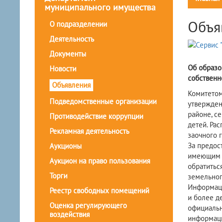
муниципального имущества
Объя
О подразделении
Деятельность
Документы
Об образо
Новости
собственн
Объявления
Комитетом
Подведомственные организации
утвержден
районе, с
Противодействие коррупции
детей. Ра
Рекламная деятельность
заочного 
За предос
Аукционы
имеющим т
Аукцион на право пользования
обратитьс
Торги
земельног
Информаци
Реестр свободных помещений
и более д
Оценка регулирующего
официальн
воздействия
информаци