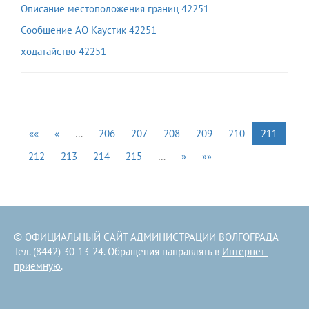
Описание местоположения границ 42251
Сообщение АО Каустик 42251
ходатайство 42251
««
«
…
206
207
208
209
210
211
212
213
214
215
…
»
»»
© ОФИЦИАЛЬНЫЙ САЙТ АДМИНИСТРАЦИИ ВОЛГОГРАДА
Тел. (8442) 30-13-24. Обращения направлять в
Интернет-
приемную
.