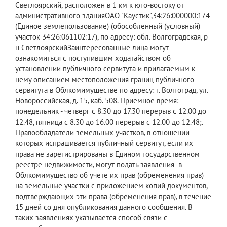
Светлоярский, расположен в 1 км к юго-востоку от
административного зданияОАО "Каустик",34:26:000000:174
(Единое землепользование) (обособленный (условный)
участок 34:26:061102:17), по адресу: обл. Волгоградская, р-
н СветлоярскийЗаинтересованные лица могут
ознакомиться с поступившим ходатайством об
установлении публичного сервитута и прилагаемым к
нему описанием местоположения границ публичного
сервитута в Облкомимуществе по адресу: г. Волгоград, ул.
Новороссийская, д. 15, каб. 508. Приемное время:
понедельник - четверг с 8.30 до 17.30 перерыв с 12.00 до
12.48, пятница с 8.30 до 16.00 перерыв с 12.00 до 12.48;.
Правообладатели земельных участков, в отношении
которых испрашивается публичный сервитут, если их
права не зарегистрированы в Едином государственном
реестре недвижимости, могут подать заявления в
Облкомимущество об учете их прав (обременения прав)
на земельные участки с приложением копий документов,
подтверждающих эти права (обременения прав), в течение
15 дней со дня опубликования данного сообщения. В
таких заявлениях указывается способ связи с