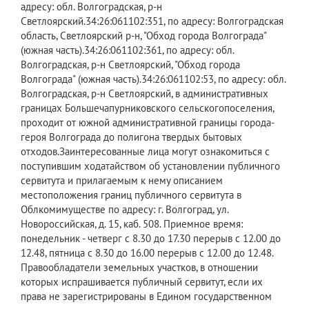
адресу: обл. Волгоградская, р-н
Светлоярский.34:26:061102:351, по адресу: Волгоградская
область, Светлоярский р-н, "Обход города Волгограда"
(южная часть).34:26:061102:361, по адресу: обл.
Волгоградская, р-н Светлоярский, "Обход города
Волгограда" (южная часть).34:26:061102:53, по адресу: обл.
Волгоградская, р-н Светлоярский, в административных
границах Большечапурниковского сельскогопоселения,
проходит от южной административной границы города-
героя Волгограда до полигона твердых бытовых
отходов.Заинтересованные лица могут ознакомиться с
поступившим ходатайством об установлении публичного
сервитута и прилагаемым к нему описанием
местоположения границ публичного сервитута в
Облкомимуществе по адресу: г. Волгоград, ул.
Новороссийская, д. 15, каб. 508. Приемное время:
понедельник - четверг с 8.30 до 17.30 перерыв с 12.00 до
12.48, пятница с 8.30 до 16.00 перерыв с 12.00 до 12.48.
Правообладатели земельных участков, в отношении
которых испрашивается публичный сервитут, если их
права не зарегистрированы в Едином государственном