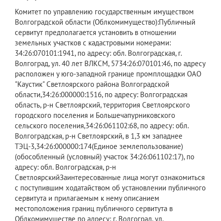
​Комитет по управлению государственным имуществом
Волгоградской области (Облкомимущество):Публичный
сервитут предполагается установить в отношении
земельных участков с кадастровыми номерами:
34:26:070101:1941, по адресу: обл. Волгоградская, г.
Волгоград, ул. 40 лет ВЛКСМ, 5734:26:070101:46, по адресу
расположен у юго-западной границе промплощадки ОАО
"Каустик" Светлоярского района Волгоградской
области,34:26:000000:1516, по адресу: Волгоградская
область, р-н Светлоярский, территория Светлоярского
городского поселения и Большечапурниковского
сельского поселения,34:26:061102:68, по адресу: обл.
Волгоградская, р-н Светлоярский, в 1,3 км западнее
ТЭЦ-3,34:26:000000:174(Единое землепользование)
(обособленный (условный) участок 34:26:061102:17), по
адресу: обл. Волгоградская, р-н
СветлоярскийЗаинтересованные лица могут ознакомиться
с поступившим ходатайством об установлении публичного
сервитута и прилагаемым к нему описанием
местоположения границ публичного сервитута в
Облкомимуществе по адресу: г. Волгоград, ул.