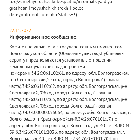
uzo/zemelnye-uchastki-besplatno/informatsiya-dlya-
grazhdan-imeyushchikh-trekh-i-bolee-
detey/info_not_turn.php?status=3)
22.11.2022
Информационное сообщение!
Комитет по управлению государственным имуществом
Волгоградской области (Облкомимущество):Публичный
сервитут предполагается установить в отношении
земельных участков с кадастровыми
номерами:34:26:061102:61, по адресу: обл. Волгоградская,
р-н Светлоярский, "Обход города Волгограда" (южная
часть).34:26:061102:62, по адресу: обл. Волгоградская, р-н
Светлоярский, "Обход города Волгограда" (южная
часть).34:26:061102:63, по адресу: обл. Волгоградская, р-н
Светлоярский, "Обход города Волгограда" (южная
часть).34:34:000000:56064, по адресу: обл. Волгоградская, г.
Волгоград, р-н Красноармейский.34:26:070101:17, по
адресу: обл. Волгоградская, г. Волгоград, ул. 40 лет ВЛКСМ,
59 б.34:26:070101:2036, по адресу: обл. Волгоградская, г.
Волгоград, ул. 40 лет ВЛКСМ, 57.34:26:070101:204, по