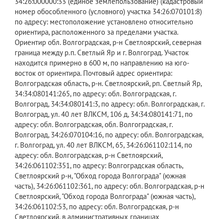
34:26:000000:33 (единое землепользование) (кадастровый
номер обособленного (условного) участка 34:26:070101:8)
по адресу: местоположение установлено относительно
ориентира, расположенного за пределами участка.
Ориентир обл. Волгоградская, р-н Светлоярский, северная
граница между р.п. Светлый Яр и г. Волгоград. Участок
находится примерно в 600 м, по направлению на юго-
восток от ориентира. Почтовый адрес ориентира:
Волгоградская область, р-н. Светлоярский, рп. Светлый Яр,
34:34:080141:265, по адресу: обл. Волгоградская, г.
Волгоград, 34:34:080141:3, по адресу: обл. Волгоградская, г.
Волгоград, ул. 40 лет ВЛКСМ, 106 д, 34:34:080141:71, по
адресу: обл. Волгоградская, обл. Волгоградская, г.
Волгоград, 34:26:070104:16, по адресу: обл. Волгоградская,
г. Волгоград, ул. 40 лет ВЛКСМ, 65, 34:26:061102:114, по
адресу: обл. Волгоградская, р-н Светлоярский,
34:26:061102:351, по адресу: Волгоградская область,
Светлоярский р-н, "Обход города Волгограда" (южная
часть), 34:26:061102:361, по адресу: обл. Волгоградская, р-н
Светлоярский, "Обход города Волгограда" (южная часть),
34:26:061102:53, по адресу: обл. Волгоградская, р-н
Светлоярский, в административных границах