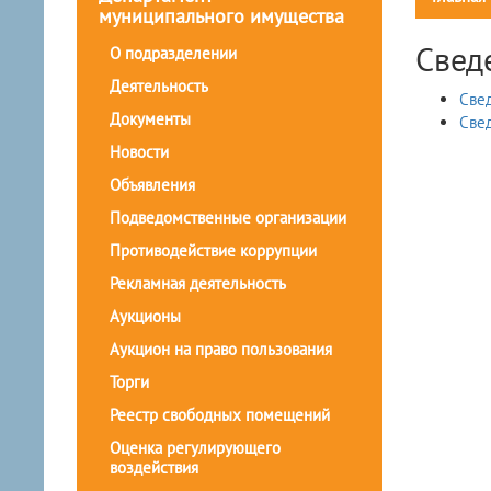
муниципального имущества
Свед
О подразделении
Деятельность
Све
Документы
Све
Новости
Объявления
Подведомственные организации
Противодействие коррупции
Рекламная деятельность
Аукционы
Аукцион на право пользования
Торги
Реестр свободных помещений
Оценка регулирующего
воздействия