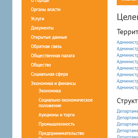
О городе
Органы власти
Целе
Услуги
Документы
Терри
Открытые данные
Администр
Обратная связь
Администр
Администр
Общественная палата
Администр
Общество
Администр
Социальная сфера
Администр
Администр
Экономика и финансы
Администр
Экономика
Струк
Социально-экономическое
положение
Департаме
Аукционы и торги
Департаме
Промышленность
Департаме
Департаме
Предпринимательство
Департаме