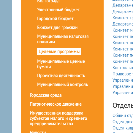
Волгограда
Департаме
Электронный бюджет
Департаме
Комитет г
Городской бюджет
Департаме
Бюджет для граждан
Комитет м
Муниципальная налоговая
Комитет п
политика
Комитет п
Комитет п
Целевые программы
Комитет п
Муниципальные ценные
Комитет п
бумаги
Контрольн
Правовое 
Проектная деятельность
Управлени
Муниципальный контроль
Управлени
Управлени
Городская среда
Отдел
Патриотическое движение
Имущественная поддержка
Общий от
субъектов малого и среднего
Отдел док
предпринимательства
Отдел кад
Новости