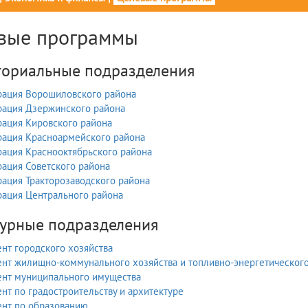
вые программы
ториальные подразделения
ация Ворошиловского района
ация Дзержинского района
ация Кировского района
ация Красноармейского района
ация Краснооктябрьского района
ация Советского района
ация Тракторозаводского района
ация Центрального района
турные подразделения
нт городского хозяйства
нт жилищно-коммунального хозяйства и топливно-энергетическог
нт муниципального имущества
нт по градостроительству и архитектуре
нт по образованию