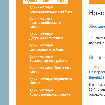
Администрация Волгограда
Администрация
Ново
Тракторозаводского района
Администрация
Краснооктябрьского
района
Администрация
Дзержинского района
13 новых 
Дзержинск
Администрация
Центрального района
Администрация
Ворошиловского района
05.08.202
Администрация Советского
района
На перес
переезда
Администрация Кировского
района
В рамках 
51-й Гвар
Администрация
Красноармейского района
городом, 