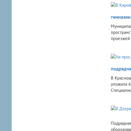
гимнази
Муниципал
пространс
проезжей ч
подрядчи
В Красноа
уложила 6
Специалис
Подрядная
оборудова