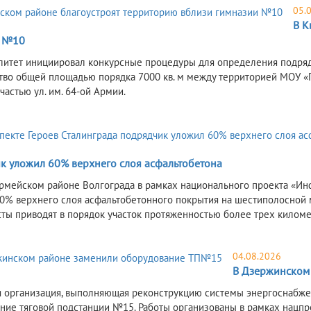
05.
В К
и №10
итет инициировал конкурсные процедуры для определения подряд
тво общей площадью порядка 7000 кв. м между территорией МОУ «
астью ул. им. 64-ой Армии.
к уложил 60% верхнего слоя асфальтобетона
рмейском районе Волгограда в рамках национального проекта «Ин
0% верхнего слоя асфальтобетонного покрытия на шестиполосной м
ты приводят в порядок участок протяженностью более трех километ
04.08.2026
В Дзержинском
 организация, выполняющая реконструкцию системы энергоснабже
ние тяговой подстанции №15. Работы организованы в рамках нацпро