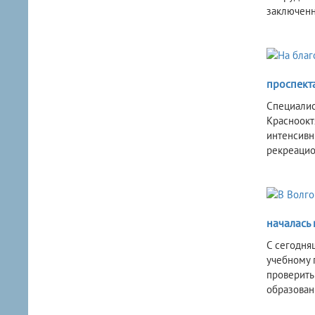
заключенн
проспект
Специалис
Красноокт
интенсивн
рекреацио
началась
С сегодня
учебному 
проверить
образован