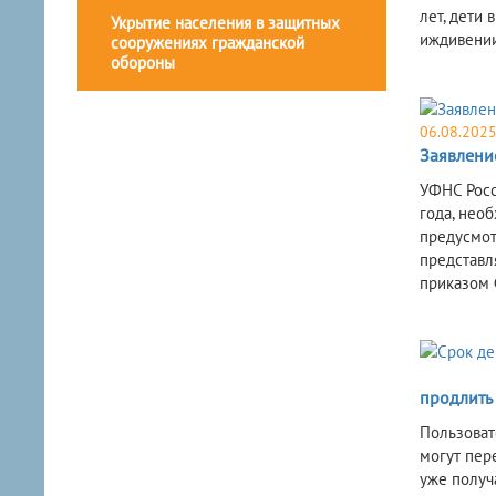
лет, дети
Укрытие населения в защитных
иждивении
сооружениях гражданской
обороны
06.08.202
Заявлени
УФНС Росс
года, нео
предусмот
представл
приказом 
продлить
Пользоват
могут пер
уже получ