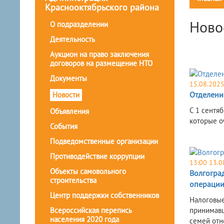
Краснооктябрьского района
Ново
О подразделении
Деятельность
Аукцион на право заключения
договоров на размещение НТО
Документы
15.08.202
Отделение
Новости
С 1 сентяб
Объявления
которые о
События
Подведомственные организации
Противодействие коррупции
13:00 13.0
Объекты самовольного
Волгогра
строительства
операци
Центр поддержки собственников
Налоговые
принимавш
Всероссийская перепись
населения 2020 года
семей отн