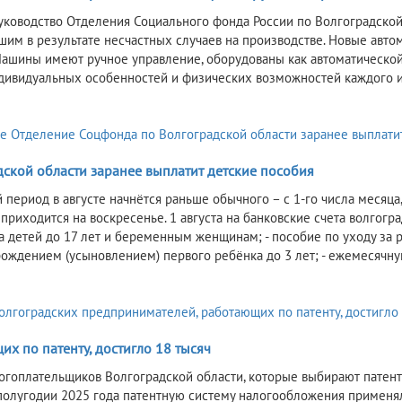
уководство Отделения Социального фонда России по Волгоградской
шим в результате несчастных случаев на производстве. Новые автом
Машины имеют ручное управление, оборудованы как автоматической
дивидуальных особенностей и физических возможностей каждого и
дской области заранее выплатит детские пособия
период в августе начнётся раньше обычного – с 1-го числа месяца,
 приходится на воскресенье. 1 августа на банковские счета волгог
а детей до 17 лет и беременным женщинам; - пособие по уходу за 
 рождением (усыновлением) первого ребёнка до 3 лет; - ежемесячн
х по патенту, достигло 18 тысяч
огоплательщиков Волгоградской области, которые выбирают патентну
полугодии 2025 года патентную систему налогообложения применя