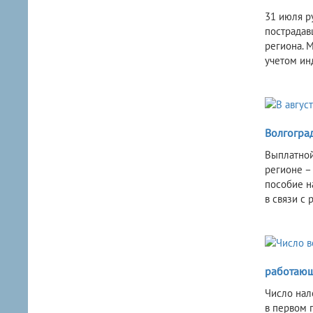
31 июля р
пострадав
региона. 
учетом ин
Волгогра
Выплатной 
регионе –
пособие н
в связи с
работающи
Число нал
в первом 