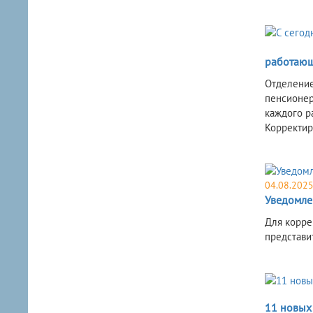
работающ
Отделение
пенсионер
каждого р
Корректир
04.08.202
Уведомле
Для корре
представи
11 новых