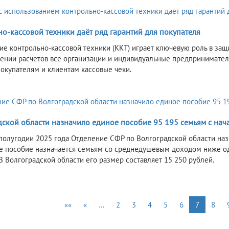
о-кассовой техники даёт ряд гарантий для покупателя
е контрольно-кассовой техники (ККТ) играет ключевую роль в защ
ении расчетов все организации и индивидуальные предприниматели
покупателям и клиентам кассовые чеки.
дской области назначило единое пособие 95 195 семьям с нач
полугодии 2025 года Отделение СФР по Волгоградской области наз
ое пособие назначается семьям со среднедушевым доходом ниже о
 В Волгоградской области его размер составляет 15 250 рублей.
««
«
…
2
3
4
5
6
7
8