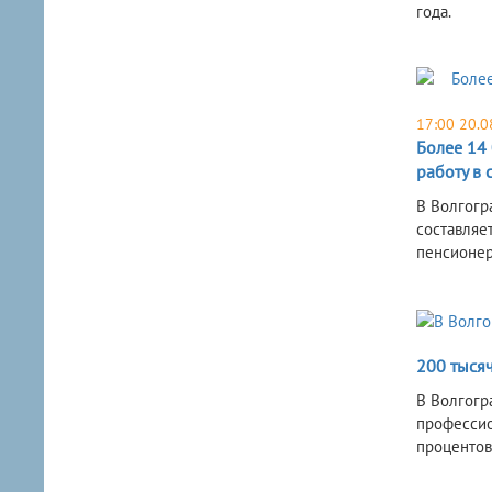
года.
17:00 20.0
Более 14
работу в 
В Волгогр
составляе
пенсионер
200 тыся
В Волгогр
профессио
процентов