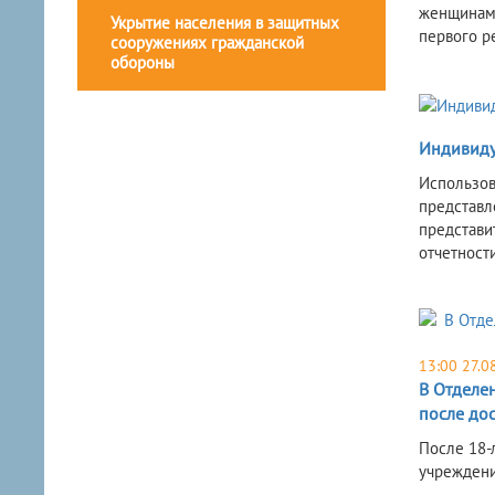
женщинам;
Укрытие населения в защитных
первого р
сооружениях гражданской
обороны
Индивиду
Использов
представл
представи
отчетности
13:00 27.0
В Отделе
после до
После 18-
учреждени