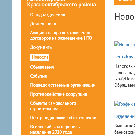
Краснооктябрьского района
Ново
О подразделении
Деятельность
Аукцион на право заключения
договоров на размещение НТО
Документы
сентября
Новости
Налоговым
Объявления
налога на
События
(код)/Ном
Подведомственные организации
Обращаем 
Противодействие коррупции
Объекты самовольного
строительства
Отделени
Центр поддержки собственников
Выплатной 
Всероссийская перепись
населения 2020 года
банковски