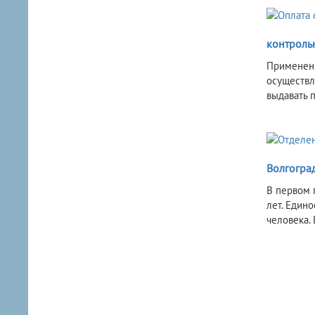
контрольн
Применени
осуществл
выдавать 
Волгогра
В первом 
лет. Един
человека.