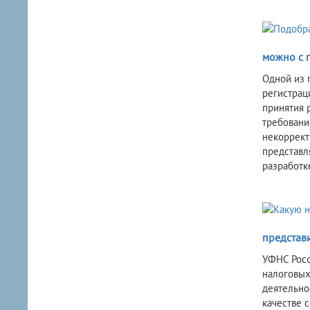
можно с 
Одной из 
регистрац
принятия 
требовани
некоррект
представл
разработк
представи
УФНС Росс
налоговых
деятельно
качестве 