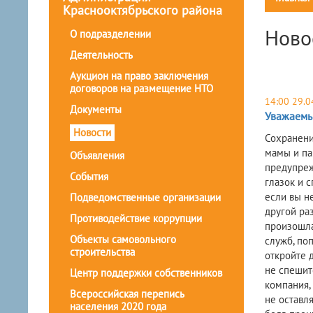
Краснооктябрьского района
Ново
О подразделении
Деятельность
Аукцион на право заключения
договоров на размещение НТО
14:00 29.0
Документы
Уважаемы
Новости
Сохранени
мамы и па
Объявления
предупрежд
События
глазок и с
если вы н
Подведомственные организации
другой раз
Противодействие коррупции
произошла
Объекты самовольного
служб, по
строительства
откройте 
не спешит
Центр поддержки собственников
компания,
Всероссийская перепись
не оставля
населения 2020 года