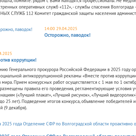
зошла, помните: рядом с Вами находятся профессионалы. Не медли
стренных оперативных служб «112», - службы спасения Волгогр
ЫХ СЛУЖБ 112 Комитет гражданской защиты населения админист
14:00 29.04.2025
Осторожно, паводок!
4.2025
ротив коррупции!
нию Генерального прокурора Российской Федерации в 2025 году 
социальной антикоррупционной рекламы «Вместе против коррупции!
 мира. Прием конкурсных работ осуществляется с 1 мая по 1 октября
 размещены правила его проведения, регламентирующие условия уча
нациям («Лучший плакат», «Лучший рисунок», «Лучший видеоролик») в
1 до 25 лет). Подведение итогов конкурса, объявление победителе
 (9 декабря).
5