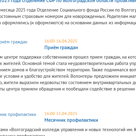
 2025 года Отделение СФР по Волгоградской области проакти
 месяца 2025 года Отделение Социального фонда России по Волгог
постоянным страховым номером для новорожденных. Родителям мал
 оформлялись (и оформляются) на основании данных из информац
16:00 16.04.2025
Приём граждан
м центре поддержки собственников прошел прием граждан, на кот
 жителей. Основной темой стала неудовлетворительная работа уп
нием домов и благоустройством территории. Также поднимался во
е условия и удобство для жителей. Волонтеры предложили инициат
о, жители выразили недовольство состоянием внутриквартальных д
ты центра приняли обращения и пообещали содействие в решении 
16:00 15.04.2025
Месячник профилактики
тами «Волгоградский колледж управления и новых технологий им. Ю
сячника профилактики.