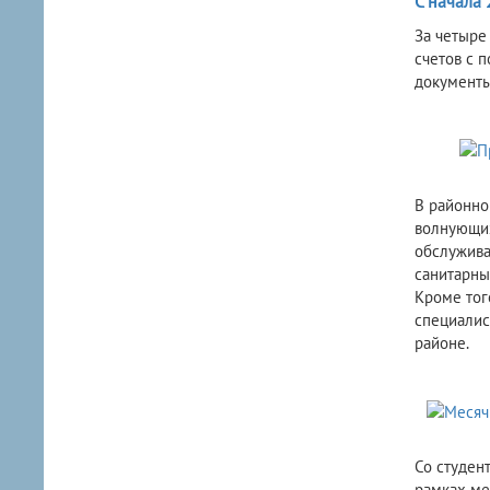
С начала
За четыре
счетов с 
документы
В районно
волнующих
обслужива
санитарны
Кроме тог
специалис
районе.
Со студен
рамках ме