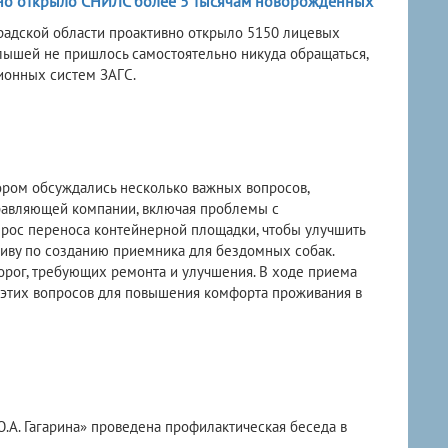
вно открыло СНИЛС более 5 тысячам новорожденных
радской области проактивно открыло 5150 лицевых
ышей не пришлось самостоятельно никуда обращаться,
ионных систем ЗАГС.
ором обсуждались несколько важных вопросов,
равляющей компании, включая проблемы с
прос переноса контейнерной площадки, чтобы улучшить
иву по созданию приемника для бездомных собак.
орог, требующих ремонта и улучшения. В ходе приема
этих вопросов для повышения комфорта проживания в
.А. Гагарина» проведена профилактическая беседа в