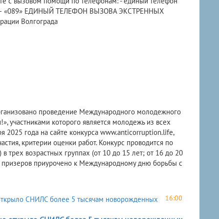
те с вызовом помощи по телефонам: - единый телефон
ада – «089» ЕДИНЫЙ ТЕЛЕФОН ВЫЗОВА ЭКСТРЕННЫХ
рации Волгограда
организовано проведение Международного молодежного
», участниками которого является молодежь из всех
 2025 года на сайте конкурса www.anticorruption.life,
стия, критерии оценки работ. Конкурс проводится по
 трех возрастных группах (от 10 до 15 лет; от 16 до 20
й и призеров приурочено к Международному дню борьбы с
16:00