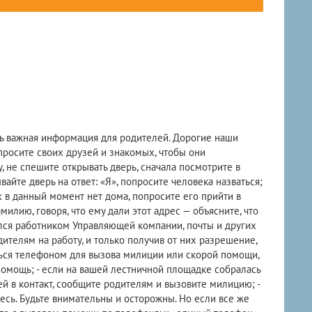
нь важная информация для родителей. Дорогие наши
опросите своих друзей и знакомых, чтобы они
, не спешите открывать дверь, сначала посмотрите в
ывайте дверь на ответ: «Я», попросите человека назваться;
 в данный момент нет дома, попросите его прийти в
илию, говоря, что ему дали этот адрес — объясните, что
ился работником Управляющей компании, почты и других
ителям на работу, и только получив от них разрешение,
ться телефоном для вызова милиции или скорой помощи,
омощь; - если на вашей лестничной площадке собралась
ей в контакт, сообщите родителям и вызовите милицию; -
тесь. Будьте внимательны и осторожны. Но если все же