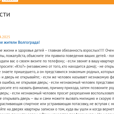
сти
4.2025
е жители Волгограда!
е жизни и здоровья детей – главная обязанность взрослых!!!! Оче
пы, пожалуйста, объясните эти правила поведения ваших детей. - п
али вас о своем визите по телефону; - если звонят в вашу квартиру
просите: «Кто?» (независимо от того, кто находится дома); - не откр
е знаете пришедшего, а он представился знакомым родных, которых
 и дверь не открывайте; - если же человек называет незнакомую фам
 ошибка, не открывая дверь; - если незнакомый человек представ
просите его назвать фамилию, причину прихода, затем позвоните род
дверь; - если незнакомый человек просит разрешения воспользова
е открывать дверь — вы и сами можете вызвать милицию и скорую п
 распивающая спиртное или устраивающая потасовку, не вступая с н
йте на дверях квартиры записки о том, куда вы ушли и когда верне