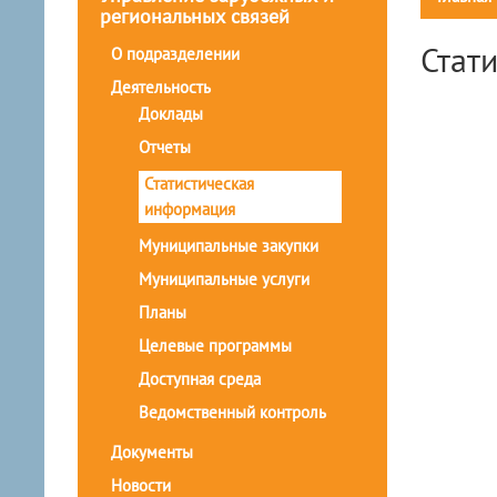
региональных связей
Стат
О подразделении
Деятельность
Доклады
Отчеты
Статистическая
информация
Муниципальные закупки
Муниципальные услуги
Планы
Целевые программы
Доступная среда
Ведомственный контроль
Документы
Новости