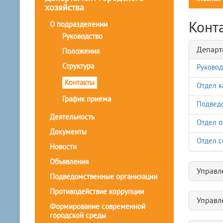
хозяйства
Конт
О подразделении
Руководство
Департ
Положения
Структура
Руковод
Контакты
Отдел к
График приема
Подведо
Деятельность
Отдел о
Документы
Отдел с
Новости
Объявления
Управл
Подведомственные организации
Противодействие коррупции
Управл
Формирование современной
городской среды