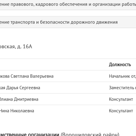
ение правового, кадрового обеспечения и организации работы
ение транспорта и безопасности дорожного движения
овская, д. 16А
Должность
ова Светлана Валерьевна
Начальник от
ая Дарья Сергеевна
Заместитель 
Юлиана Дмитриевна
Консультант
Нина Николаевна
Консультант
мственные организации
(Ворошиловский район)