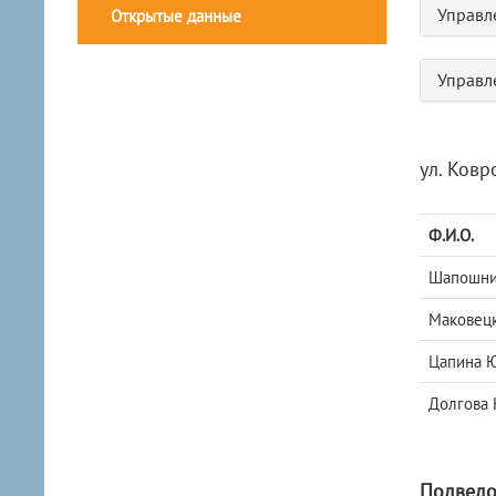
Управл
Открытые данные
Управл
ул. Ковр
Ф.И.О.
Шапошник
Маковецк
Цапина 
Долгова 
Подведо