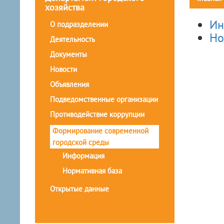
хозяйства
Ин
О подразделении
Но
Деятельность
Документы
Новости
Объявления
Подведомственные организации
Противодействие коррупции
Формирование современной
городской среды
Информация
Нормативная база
Открытые данные