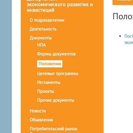
экономического развития и
инвестиций
Поло
О подразделении
Деятельность
Пост
Документы
экон
НПА
Формы документов
Положения
Целевые программы
Регламенты
Проекты
Прочие документы
Новости
Объявления
Потребительский рынок