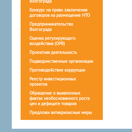
Волгограда
Конкурс на право заключения
договоров на размещение НТО
Предпринимательство
Волгограда
Оценка регулирующего
воздействия (ОРВ)
Проектная деятельность
Подведомственные организации
Противодействие коррупции
Реестр инвестиционных
проектов
Обращение о выявленных
фактах необоснованного роста
цен и дефиците товаров
Предложи антикризисные меры