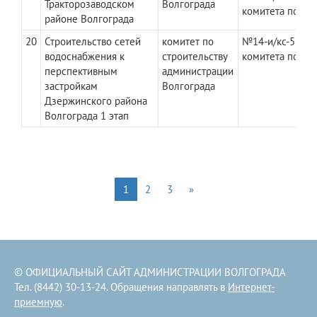
Тракторозаводском
Волгограда
комитета по ст
районе Волгограда
20
Строительство сетей
комитет по
​№14-и/кс-556 д
водоснабжения к
строительству
комитета по ст
перспективным
администрации
застройкам
Волгограда
Дзержинского района
Волгограда 1 этап
1
2
3
»
© ОФИЦИАЛЬНЫЙ САЙТ АДМИНИСТРАЦИИ ВОЛГОГРАДА
Тел. (8442) 30-13-24. Обращения направлять в
Интернет-
приемную
.