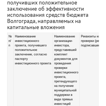
получивших положительное
заключение об эффективности
использования средств бюджета
Волгограда, направляемых на
капитальные вложения
№
Наименование
Наименование
Реквизиты компл
п/
инвестиционного
организации-
проверки (регист
п
проекта, получившего
инвестора,
подписавшего ли
положительное
представившей
заключение, согласно
комплект
паспорту
документов для
инвестиционного проекта
проведения
проверки
инвестиционного
проекта,
претендующего
на получение
муниципальной
поддержки в
виде прямых
инвестиций