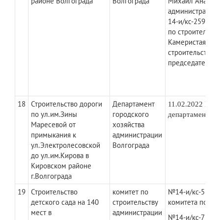
районе Волгограда"
Волгограда
Михаил Анатоль
администрации 
14-и/кс-259 от 
по строительств
Камеристая Люд
строительству а
председатель
18
Строительство дороги
Департамент
11.02.2022 № Д
по ул.им.Зины
городского
департамента г
Маресевой от
хозяйства
примыкания к
администрации
ул.Электролесовской
Волгограда
до ул.им.Кирова в
Кировском районе
г.Волгограда
19
Строительство
комитет по
​№14-и/кс-515 д
детского сада на 140
строительству
комитета по ст
мест в
администрации
№14-и/кс-778 да