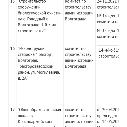
15
"Строительство
Комитет по
​24.11.2021 № 1
сооружений
строительству
строительству 
биологической очистки
администрации
№ 14-и/кс-1967 
на о. Голодный в
Волгограда
комитета по ст
Волгограде. 1-й этап
№ 14-и/кс-1505 
строительства"
комитета по ст
16
"Реконструкция
комитет по
14-и/кс-319 от
стадиона "Трактор",
строительству
строительству
Волгоград,
администрации
Тракторозаводский
Волгограда
район, ул. Могилевича,
д. 2А"
17
"Общеобразовательная
комитет по
от 20.04.2016 №
школа в
строительству
председатель к
Красноармейском
администрации
от 16.05.2018 №