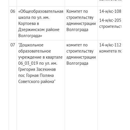
06
«Общеобразовательная
Комитет по
​14-и/кс-1083 да
школа по ул. им.
строительству
14-и/кс-2059 да
Кортоева в
администрации
строительству 
Дзержинском районе
Волгограда
Волгограда»
07
"Дошкольное
комитет по
​14-и/кс-1121 д
образовательное
строительству
комитета по ст
учреждение в квартале
администрации
06_03_019 по ул. им.
Волгограда
Григория Засекинав
пос Горная Поляна
Советского района"