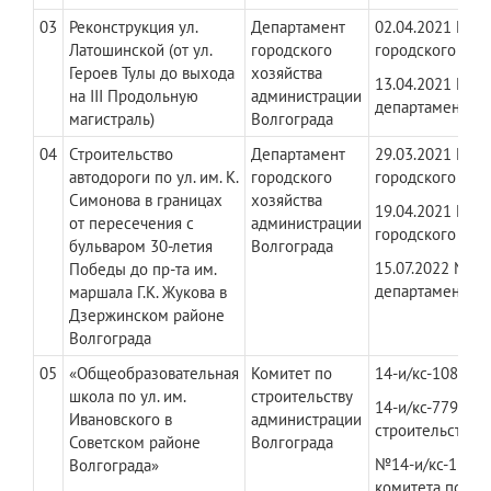
03
Реконструкция ул.
Департамент
02.04.2021 № Д
Латошинской (от ул.
городского
городского хоз
Героев Тулы до выхода
хозяйства
13.04.2021 № Д
на III Продольную
администрации
департамента г
магистраль)
Волгограда
04
Строительство
Департамент
29.03.2021 № Д
автодороги по ул. им. К.
городского
городского хоз
Симонова в границах
хозяйства
19.04.2021 № Д
от пересечения с
администрации
городского хоз
бульваром 30-летия
Волгограда
15.07.2022 № Д
Победы до пр-та им.
департамента г
маршала Г.К. Жукова в
Дзержинском районе
Волгограда
05
«Общеобразовательная
Комитет по
​14-и/кс-1082 да
школа по ул. им.
строительству
14-и/кс-779 дат
Ивановского в
администрации
строительству 
Советском районе
Волгограда
№14-и/кс-1229 д
Волгограда»
комитета по ст