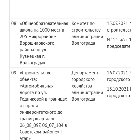
08
«Общеобразовательная
Комитет по
​15.07.2021 №14
школа на 1000 мест в
строительству
строительству 
205 микрорайоне
администрации
№ 14-и/кс-1655 
Ворошиловского
Волгограда
председателя к
района по ул.
Кузнецкая г.
Волгограда»
09
«Строительство
Департамент
​16.07.2021 № Д
объекта:
городского
городского хоз
«Автомобильная
хозяйства
13.10.2021 № Д
дорога по ул.
администрации
городского хоз
Родниковой в границах
Волгограда
от пр-кта
Университетского до
границ кварталов
06_08_097, 06_07_104 в
Советском районе». I
этап»