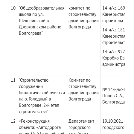
10
"Общеобразовательная
комитет по
​14-и/кс-1698 да
школа по ул.
строительству
Камеристая Люд
Шекснинской в
администрации
строительству 
Дзержинском районе
Волгограда
14-и/кс-1813 дат
Волгограда"
Камеристая Люд
строительству 
14-и/кс-927 дата
Коробко Евгени
администрации 
11
"Строительство
Комитет по
сооружений
строительству
№ 14-и/кс-1884 
биологической очистки
администрации
Попов С.А., пре
на о. Голодный в
Волгограда
Волгограда;
Волгограде. 2-й этап
строительства"
12
«Реконструкция
Департамент
​19.10.2021 № Д
объекта: «Автодорога
городского
городского хоз
по ул.35-й Гвардейской
хозяйства