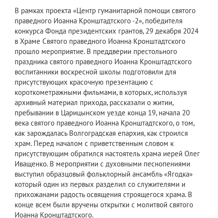
В рамках проекта «Центр гуманитарной помощи святого
праведного Иоанна Кронштадтского -2», победителя
конкурса Фонда президентских грантов, 29 декабря 2024
в Храме Святого праведного Иоанна Кронштадтского
прошло мероприятие. В преддверии престольного
праздника святого праведного Иоанна Кронштадтского
воспитанники воскресной школы подготовили для
присутствующих красочную презентацию с
короткометражными фильмами, в которых, используя
архивный материал прихода, рассказали о житии,
пребывании в Царицынском уезде конца 19, начала 20
века святого праведного Иоанна Кронштадтского, о том,
как зарождалась Волгоградская епархия, как строился
храм. Перед началом с приветственным словом к
присутствующим обратился настоятель храма иерей Олег
Иващенко. В мероприятии с духовными песнопениями
выступил образцовый фольклорный ансамбль «Ягодка»
который один из первых разделил со служителями и
прихожанами радость освящения строящегося храма. В
конце всем были вручены открытки с молитвой святого
Иоанна Кронштадтского.