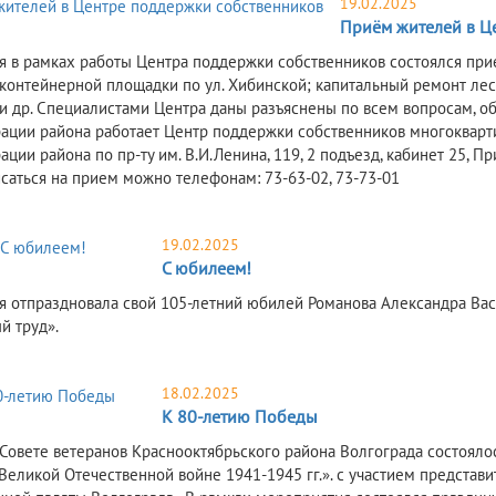
19.02.2025
Приём жителей в Ц
я в рамках работы Центра поддержки собственников состоялся при
 контейнерной площадки по ул. Хибинской; капитальный ремонт ле
и др. Специалистами Центра даны разъяснены по всем вопросам, об
ации района работает Центр поддержки собственников многоквар
ции района по пр-ту им. В.И.Ленина, 119, 2 подъезд, кабинет 25, 
исаться на прием можно телефонам: 73-63-02, 73-73-01
19.02.2025
С юбилеем!
я отпраздновала свой 105-летний юбилей Романова Александра Вас
й труд».
18.02.2025
К 80-летию Победы
 Совете ветеранов Краснооктябрьского района Волгограда состоял
Великой Отечественной войне 1941-1945 гг.». с участием представ