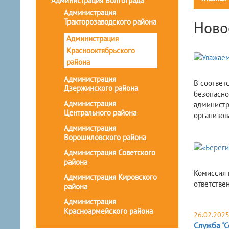
Администрация Волгограда
Администрация
Тракторозаводского района
Ново
Администрация
Краснооктябрьского
района
Администрация
В соответ
Дзержинского района
безопасно
Администрация
администр
Центрального района
организов
Администрация
Ворошиловского района
Администрация Советского
района
Комиссия 
Администрация Кировского
ответстве
района
Администрация
Красноармейского района
26.02.202
Служба "