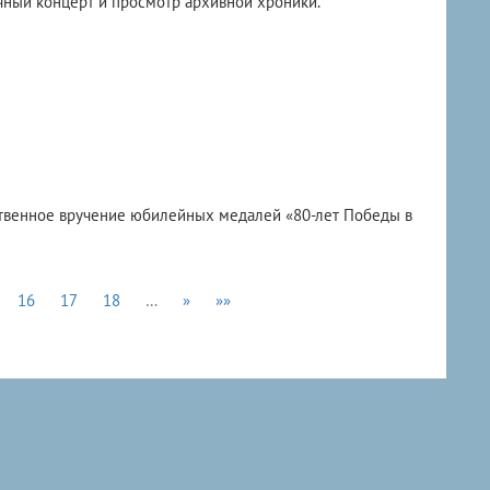
чный концерт и просмотр архивной хроники.
ственное вручение юбилейных медалей «80-лет Победы в
16
17
18
…
»
»»