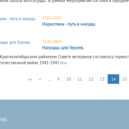
ной палаты Волгограда. В рамках мероприятия состоялся праздни
17.02.2025
Наркотики - путь в никуда.
11.02.2025
Награды для Героев.
 Краснооктябрьском районном Совете ветеранов состоялось торже
течественной войне 1941-1945 гг.».
««
«
…
9
10
11
12
13
14
15
ную
.