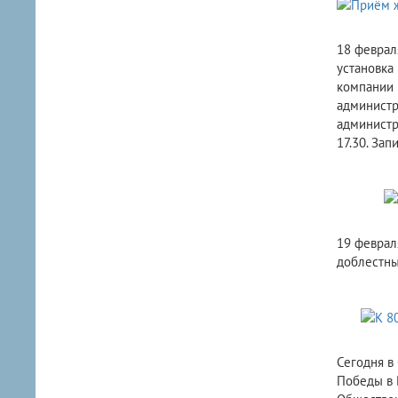
18 феврал
установка
компании 
администр
администра
17.30. Зап
19 феврал
доблестны
Сегодня в
Победы в 