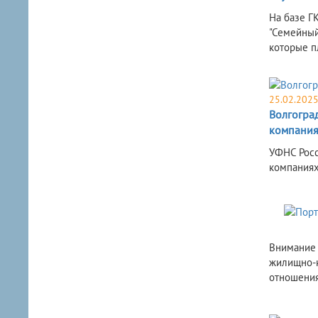
На базе Г
"Семейный
которые п
25.02.202
Волгогра
компания
УФНС Росс
компаниях
Внимание 
жилищно-к
отношения