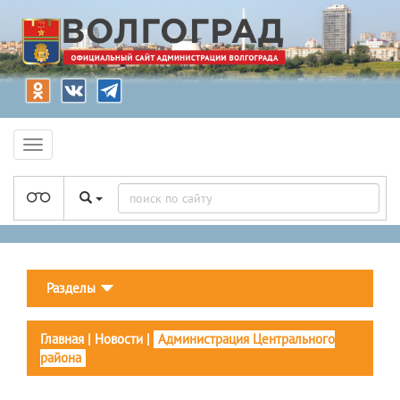
Разделы
Главная
|
Новости
|
Администрация Центрального
района