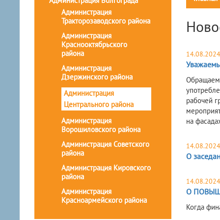
Администрация Волгограда
Администрация
Тракторозаводского района
Ново
Администрация
Краснооктябрьского
района
14.08.202
Уважаемы
Администрация
Дзержинского района
Обращаем 
употребле
Администрация
рабочей г
Центрального района
мероприят
Администрация
на фасада
Ворошиловского района
Администрация Советского
14.08.202
района
О заседан
Администрация Кировского
района
14.08.202
Администрация
О ПОВЫШ
Красноармейского района
Когда фина