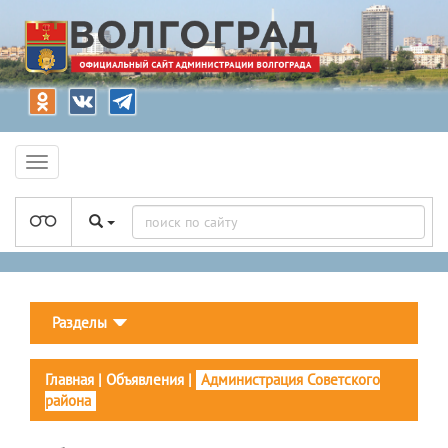
Разделы
Главная
|
Объявления
|
Администрация Советского
района