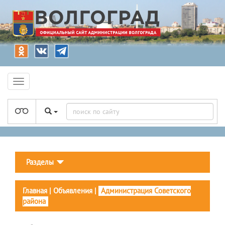
Разделы
Главная
|
Объявления
|
Администрация Советского
района