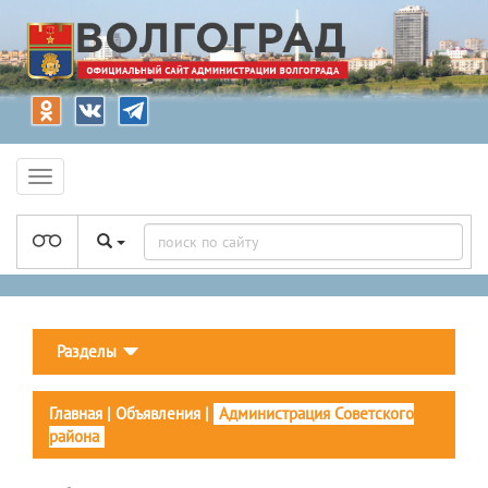
Разделы
Главная
|
Объявления
|
Администрация Советского
района