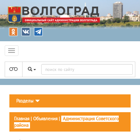
Разделы
Главная
|
Объявления
|
Администрация Советского
района