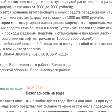
скайте сжигания отходов и тары, мусора, сухой растительности, ра
(штраф на граждан от 2000 до 5000 рублей);
ускается хранение автотранспорта и иных средств передвижения на
х для них местах (штраф на граждан от 1000 до 4000 рублей);
ритории многоквартирных жилых домов запрещается: - проводить мо
ных средств, слив бензина и масел; - устраивать свалки горючих от
ы и проходы к зданиям, подступы к стационарным пожарным лестни
 состоянии (штраф на граждан от 1500 до 2000 рублей).
 требований пожарной безопасности влекут за собой ответственно
, в том числе уголовную.
 ПОЖАРА ЗВОНИТЕ «01», СОТОВЫЙ «112»
ация Ворошиловского района Волгограда,
данской обороны Ворошиловского района
30.05.2017
Безопасность на воде
вляются опасными в любое время года. Летом они опасны при купа
 чаще всего представляют сильное течение (в том числе подводное
водоемах следует соблюдать определенные правила безопасного п