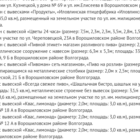
ии ул. Кузнецкой, у дома № 69 и ул. им.Елисеева в Ворошиловском 
н с вывесками «Продукты», «Иловлинская птицефабрика «Иловлинские 
5,0 кв.м), размещенный на земельном участке по ул. им. милиционе
а.
н с вывеской «Цветы 24 часа» (размер: 7,5м, 2,3м, 2,3м, 3,5м, 2,8м, 1,
 участке по ул. Череповецкой, 23А в Ворошиловском районе Волгог
н с вывеской «Пивной этикет» магазин разливного пива» (размер: 2,0м,
аллическое сооружение с навесом (размер: 6,3м х 5,3м; площадь: 33
й, 9 Б в Ворошиловском районе Волгограда.
н с вывеской «Пивоман» сеть магазинов», «Пиво на розлив» (размер:
опирающимся на металлические столбики (размер: 2,0м х 2,5м; площа
ской, 21 Б в Ворошиловском районе Волгограда.
с вывеской «Всегда свежее пиво», «Шашлычная бистро, шашлык на угля
адь: 31,5 кв.м), металлическое строение без вывесок (размер: 3,5м х
0,6 кв.м), размещенные на земельном участке по ул. им. милиционе
с вывеской «Квас, лимонад» (диаметр: 2,0м; площадь: 3,0 кв.м), раз
№ 18 А в Ворошиловском районе Волгограда.
с вывеской «Квас, лимонад» (диаметр: 2,0м; площадь: 3,0 кв.м), раз
№ 12 А в Ворошиловском районе Волгограда.
с вывеской «Квас, лимонад» (диаметр: 2,0м; площадь: 3,0 кв.м), ра
шиловском районе Волгограда.