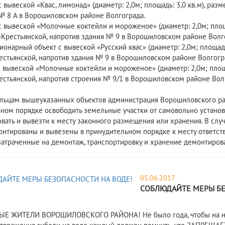
с вывеской «Квас, лимонад» (диаметр: 2,0м; площадь: 3,0 кв.м), раз
№ 8 А в Ворошиловском районе Волгограда.
 с вывеской «Молочные коктейли и мороженое» (диаметр: 2,0м; площ
е-Крестьянской, напротив здания № 9 в Ворошиловском районе Волг
ионарный объект с вывеской «Русский квас» (диаметр: 2,0м; площадь
естьянской, напротив здания № 9 в Ворошиловском районе Волгогр
 с вывеской «Молочные коктейли и мороженое» (диаметр: 2,0м; площа
естьянской, напротив строения № 9/1 в Ворошиловском районе Вол
м вышеуказанных объектов администрация Ворошиловского района
ном порядке освободить земельные участки от самовольно устано
вать и вывезти к месту законного размещения или хранения. В слу
онтированы и вывезены в принудительном порядке к месту ответств
 затраченные на демонтаж, транспортировку и хранение демонтиров
05.06.2017
СОБЛЮДАЙТЕ МЕРЫ БЕ
 ЖИТЕЛИ ВОРОШИЛОВСКОГО РАЙОНА! Не было года, чтобы на наши