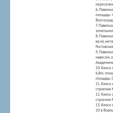
пересечен
6. Павильо
площадь: 4
Волгоград
7. Павильо
земельном
8. Павильо
кв.м), мет
Ростовско
9. Павильо
навесом, 
Академиче
10. Киоск 
6,8м; площ
площадь: 
11. Киоск 
строения 
12. Киоск 
строения 
13. Киоск 
10 в Воро