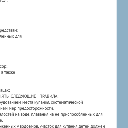
ТСЯ:
редствам;
обленных для
сор;
 а также
ацах;
ЛНЯТЬ СЛЕДУЮЩИЕ ПРАВИЛА:
удованием места купания, систематической
нием мер предосторожности.
алостей на воде, плавания на не приспособленных для
е.
оженных у водоемов, участок для купания детей должен