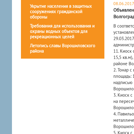
08.06.201
Укрытие населения в защитных
Объявлен
сооружениях гражданской
Волгогра
обороны
В соответ
Требования для использования и
охраны водных объектов для
установле
рекреационных целей
29.03.201
администр
Летопись славы Ворошиловского
11. Киоск 
района
15,5 кв.м
районе Во
2. Тонар с
площадь: 1
надписью 
Ворошилов
3. Киоск с
на пересе
Ворошилов
4. Павиль
металличес
Ворошилов
5. Киоск с