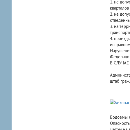
1. не допу
кварталов 
2. не доп
отведенны
3. на тер
транспорт
4. проезд
исправном
Нарушения
Федерации
В СЛУЧАЕ
Администр
штаб граж
Водоемы я
Опасность
Летом на 