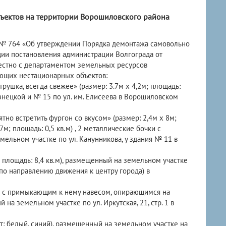
ъектов на территории Ворошиловского района
г. № 764 «Об утверждении Порядка демонтажа самовольно
ции постановления администрации Волгограда от
естно с департаментом земельных ресурсов
ующих нестационарных объектов:
рушка, всегда свежее» (размер: 3.7м х 4,2м; площадь:
знецкой и № 15 по ул. им. Елисеева в Ворошиловском
ятно встретить фургон со вкусом» (размер: 2,4м х 8м;
7м; площадь: 0,5 кв.м) , 2 металлические бочки с
мельном участке по ул. Канунникова, у здания № 11 в
м; площадь: 8,4 кв.м), размещенный на земельном участке
 по направлению движения к центру города) в
.м) с примыкающим к нему навесом, опирающимся на
 на земельном участке по ул. Иркутская, 21, стр. 1 в
вет: белый, синий), размещенный на земельном участке на