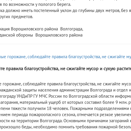
я по возможности у пологого берега.
тка должно иметь постепенный уклон до глубины двух метров, без ям
других предметов.
ация Ворошиловского района Волгограда,
данской обороны Ворошиловского района
е правила благоустройства, не сжигайте мусор и сухую растит
 горожане, соблюдайте правила благоустройства, не сжигайте мусо
ражданской защиты населения администрации Волгограда и отдел 
лгограду УНДиПР ГУ МЧС России по Волгоградской области информир
загорания, материальный ущерб от которых составил более 9 млн. р
епени тяжести получили 18 человек. Пожарными подразделениями н
ением периода пожароопасного сезона, отмечается резкое увеличен
ности на территории Волгограда. Основными причинами загораний 
произошло беды, необходимо помнить требования пожарной безопа