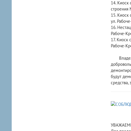
14. Киоск 
строения 
15. Киоск
ул. Рабоч
16. Нестац
Рабоче-Кр
17. Киоск
Рабоче-Кр
Владельца
доброволь
демонтиро
будут дем
средства,
УВАЖАЕМЫЕ