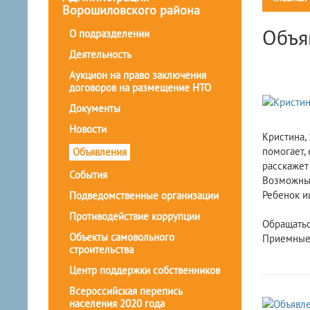
Ворошиловского района
Объя
О подразделении
Деятельность
Аукцион на право заключения
договоров на размещение НТО
Документы
Новости
Кристина, 
помогает, 
Объявления
расскажет 
События
Возможные
Ребенок и
Подведомственные организации
Противодействие коррупции
Обращаться
Объекты самовольного
Приемные 
строительства
четве
Центр поддержки собственников
Всероссийская перепись
населения 2020 года