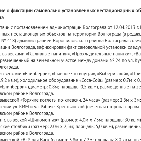
7
ие о фиксации самовольно установленных нестационарных об
да
ствии с постановлением администрации Волгограда от 12.04.2013 
нных нестационарных объектов на территории Волгограда (в редак
7 № 418) администрацией Ворошиловского района Волгограда совм
ации Волгограда, зафиксирован факт самовольной установки след
с вывесками «Разливные напитки», «Прохладительные напитки», «Ват
), размещенный на земельном участке между домами № 24 по ул. Ку
лгограда.
 вывесками «Блинберри», «Главное что внутри», «Выбери свой», «При
9,2 кв.м), холодильное оборудование «Соса-Соlа» (размер: 0,7м х 0,
«Блинберри» (диаметр: 0,8м; площадь: 0,5 кв.м), размещенные на зе
ском районе Волгограда.
 вывеской «Горячие котлеты по-киевски, 24 часа» (размер: 2,8м х 3
чении ул. КИМ и ул. Рабоче-Крестьянской (нечетная сторона, справа
ском районе Волгограда.
он с вывеской «Шиномонтаж» (размер: 4,0м х 7,5м; площадь: 30 кв
кие столбики (размер: 2.0м х 2,5м; площадь: 5,0 кв.м), размещенный
ском районе Волгограда.
 вывеской «Всё для Вас» (размер: 3,8м х 2,2м; площадь: 8,0 кв.м; ц