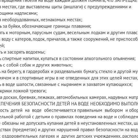
твращения гибели на воде каждый должен помнить, что ЗАПРЕЩАЕ
 в местах, где выставлены щиты (аншлаги) с предупреждениями и
щими надписями;
 в необорудованных, незнакомых местах;
ть за буйки, обозначающие границы плавания;
ать к моторным, парусным судам, весельным лодкам и другим плавс
в воду с катеров, лодок, причалов, а также сооружений, не приспос
ей;
ть и засорять водоемы;
ь спиртные напитки, купаться в состоянии алкогольного опьянения;
ь с собой собак и других животных;
ь на берегу, в гардеробах и раздевальнях бумагу, стекло и другой му
 мячом и в спортивные игры в не отведенных для этих целей местах,
 в воде шалости, связанные с нырянием и захватом купающихся;
 крики ложной тревоги;
на досках, бревнах, лежаках, автомобильных камерах, надувных матр
СПЕЧЕНИЯ БЕЗОПАСНОСТИ ДЕТЕЙ НА ВОДЕ НЕОБХОДИМО ВЫПО
ность детей на воде обеспечивается правильным выбором и обор
ельной работой с детьми о правилах поведения на воде и соблюде
е обязаны не допускать купания детей в неустановленных местах, ш
дствах (предметах) и других нарушений правил безопасности на вод
их оздоровительных лагерях и других детских учреждениях, распол