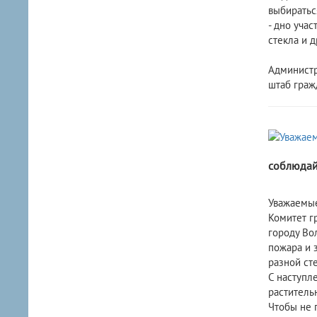
выбиратьс
- дно учас
стекла и 
Администр
штаб граж
соблюдайт
Уважаемые
Комитет г
городу Во
пожара и 
разной ст
С наступл
раститель
Чтобы не 