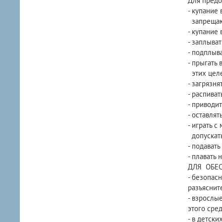
Для предо
- купание
запрещаю
- купание
- заплыва
- подплыв
- прыгать 
этих цел
- загрязня
- распиват
- приводит
- оставлят
- играть с
допускать
- подавать
- плавать 
ДЛЯ ОБЕ
- безопас
разъяснит
- взрослы
этого сре
- в детск