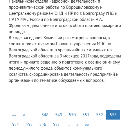
Начальником отдела надзорной деятельности п
профилактической работы по Ворошиловскому и
Центральному районам ОНД и ПР по г. Волгограду УНД и
ПР ГУ МЧС России по Волгоградской области А.А.
Фроловым дана оценка итогов особого противопожарного
периода.
В ходе заседания Комиссии рассмотрены вопросы, в
соответствии с письмом Главного управления МЧС по
Волгоградской области о чрезвычайных ситуациях по
Волгоградской области за 9 месяцев 2017года, подведены
итоги и принято решение о подготовке к осенне-зимнему
периоду жилого фонда, объектов коммунального
хозяйства, скоординирована деятельность предприятий и
организаций по тематике обсуждаемых вопросов.
««
«
…
548
549
550
551
552
553
554
555
556
557
…
»
»»