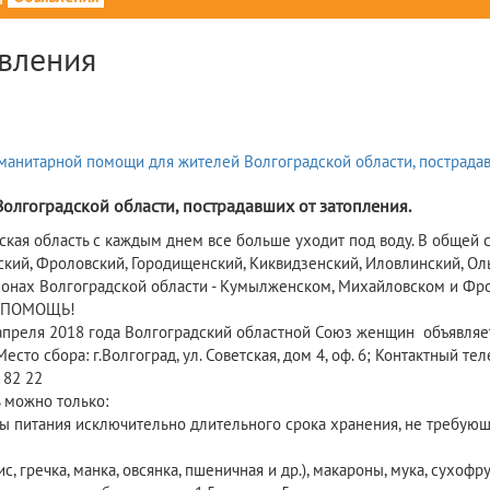
вления
олгоградской области, пострадавших от затопления.
ская область с каждым днем все больше уходит под воду. В общей 
кий, Фроловский, Городищенский, Киквидзенский, Иловлинский, Ол
йонах Волгоградской области - Кумылженском, Михайловском и Фро
я ПОМОЩЬ!
 апреля 2018 года Волгоградский областной Союз женщин объявля
есто сбора: г.Волгоград, ул. Советская, дом 4, оф. 6; Контактный теле
 82 22
 можно только:
ты питания исключительно длительного срока хранения, не требующ
ис, гречка, манка, овсянка, пшеничная и др.), макароны, мука, сухоф