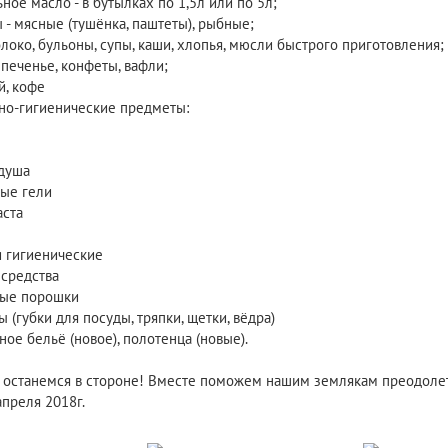
ьное масло - в бутылках по 1,5л или по 5л;
 - мясные (тушёнка, паштеты), рыбные;
локо, бульоны, супы, каши, хлопья, мюсли быстрого приготовления;
 печенье, конфеты, вафли;
ай, кофе
рно-гигиенические предметы:
 душа
ные гели
аста
и гигиенические
средства
ные порошки
ы (губки для посуды, тряпки, щетки, вёдра)
ное бельё (новое), полотенца (новые).
е останемся в стороне! Вместе поможем нашим землякам преодолет
реля 2018г.