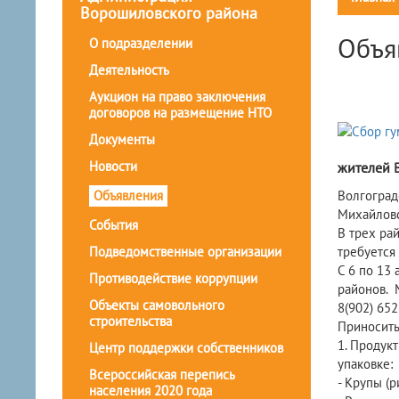
Ворошиловского района
Объя
О подразделении
Деятельность
Аукцион на право заключения
договоров на размещение НТО
Документы
Новости
жителей В
Объявления
Волгоград
Михайловс
События
В трех ра
Подведомственные организации
требуетс
С 6 по 13
Противодействие коррупции
районов. М
Объекты самовольного
8(902) 652
строительства
Приносить
1. Продук
Центр поддержки собственников
упаковке:
Всероссийская перепись
- Крупы (р
населения 2020 года