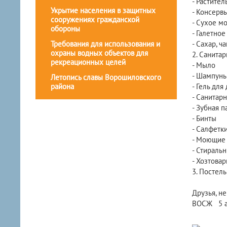
- Растител
Укрытие населения в защитных
- Консервы
сооружениях гражданской
- Сухое мо
обороны
- Галетное
Требования для использования и
- Сахар, ч
охраны водных объектов для
2. Санита
рекреационных целей
- Мыло
- Шампунь
Летопись славы Ворошиловского
района
- Гель для
- Санитар
- Зубная п
- Бинты
- Салфетк
- Моющие 
- Стираль
- Хозтовар
3. Постель
Друзья, н
ВОСЖ 5 ап