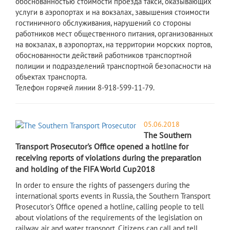
обоснованностью стоимости проезда такси, оказывающих
услуги в аэропортах и на вокзалах, завышения стоимости
гостиничного обслуживания, нарушений со стороны
работников мест общественного питания, организованных
на вокзалах, в аэропортах, на территории морских портов,
обоснованности действий работников транспортной
полиции и подразделений транспортной безопасности на
объектах транспорта.
Телефон горячей линии 8-918-599-11-79.
05.06.2018
The Southern
Transport Prosecutor's Office opened a hotline for
receiving reports of violations during the preparation
and holding of the FIFA World Cup2018
In order to ensure the rights of passengers during the
international sports events in Russia, the Southern Transport
Prosecutor's Office opened a hotline, calling people to tell
about violations of the requirements of the legislation on
railway, air and water transport. Citizens can call and tell