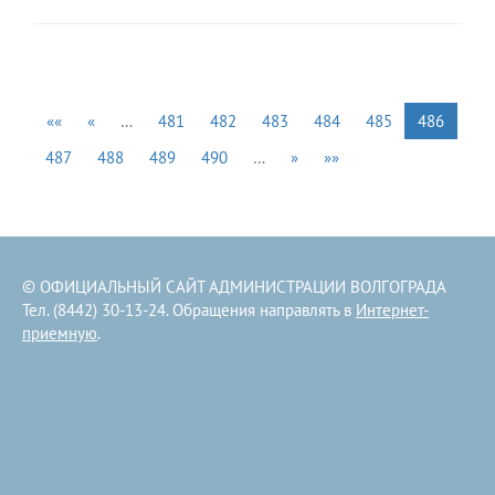
««
«
…
481
482
483
484
485
486
487
488
489
490
…
»
»»
© ОФИЦИАЛЬНЫЙ САЙТ АДМИНИСТРАЦИИ ВОЛГОГРАДА
Тел. (8442) 30-13-24. Обращения направлять в
Интернет-
приемную
.