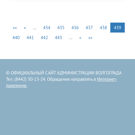
««
«
…
434
435
436
437
438
439
440
441
442
443
…
»
»»
© ОФИЦИАЛЬНЫЙ САЙТ АДМИНИСТРАЦИИ ВОЛГОГРАДА
Тел. (8442) 30-13-24. Обращения направлять в
Интернет-
приемную
.