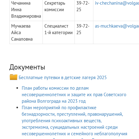
Чечанина
Секретарь
39-72-
iv-chechanina@volga
Инна
комиссии
25
Владимировна
Мучкаева
Специалист
39-72-
as-muchkaeva@volga
Айса
1-й категории
25
Саналовна
Документы
Бесплатные путевки в детские лагеря 2025
План работы комиссии по делам
несовершеннолетних и защите их прав Советского
района Волгограда на 2023 год
План мероприятий по профилактике
безнадзорности, преступлений, правонарушений,
употребления психоактивных веществ,
экстремизма, суицидальных настроений среди
несовершеннолетних и семейного неблагополучия