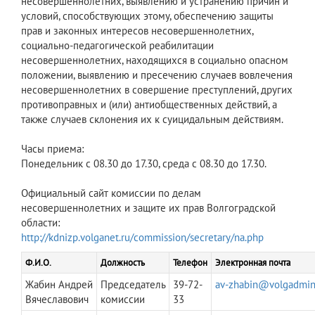
несовершеннолетних, выявлению и устранению причин и
условий, способствующих этому, обеспечению защиты
прав и законных интересов несовершеннолетних,
социально-педагогической реабилитации
несовершеннолетних, находящихся в социально опасном
положении, выявлению и пресечению случаев вовлечения
несовершеннолетних в совершение преступлений, других
противоправных и (или) антиобщественных действий, а
также случаев склонения их к суицидальным действиям.
Часы приема:
Понедельник с 08.30 до 17.30, среда с 08.30 до 17.30.
Официальный сайт комиссии по делам
несовершеннолетних и защите их прав Волгоградской
области:
http://kdnizp.volganet.ru/commission/secretary/na.php
Ф.И.О.
Должность
Телефон
Электронная почта
Жабин Андрей
Председатель
39-72-
av-zhabin@volgadmin
Вячеславович
комиссии
33