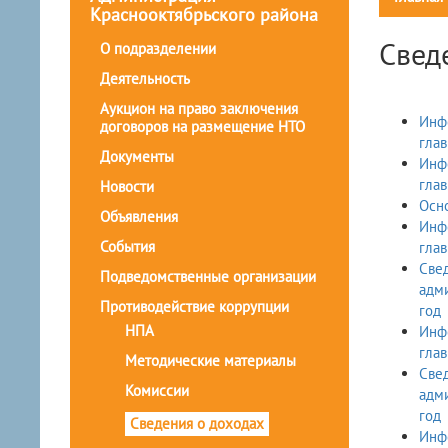
Краснооктябрьского района
Свед
О подразделении
Деятельность
Аукцион на право заключения
Инфо
договоров на размещение НТО
гла
Документы
Инфо
гла
Новости
Осно
Объявления
Инфо
События
гла
Свед
Подведомственные организации
адми
Противодействие коррупции
год
НПА
Инфо
гла
Методические материалы
Свед
Комиссии
адми
год
Сведения о доходах
Инфо