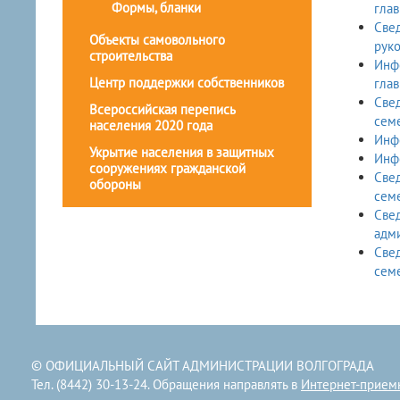
Формы, бланки
гла
Свед
Объекты самовольного
рук
строительства
Инфо
Центр поддержки собственников
гла
Свед
Всероссийская перепись
семе
населения 2020 года
Инф
Укрытие населения в защитных
Инф
сооружениях гражданской
Свед
обороны
семе
Све
адми
Свед
семе
© ОФИЦИАЛЬНЫЙ САЙТ АДМИНИСТРАЦИИ ВОЛГОГРАДА
Тел. (8442) 30-13-24. Обращения направлять в
Интернет-прием