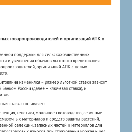
ных товаропроизводителей и организаций АПК о
твенной поддержки для сельскохозяйственных
сти и увеличения объемов льготного кредитования
опроизводителей, организаций АПК с целью
ств.
дитования изменился – размер льготной ставки зависит
 Банком России (далее – ключевая ставка), и
итов.
ная ставка составляет:
лекция, генетика, молочное скотоводство, сезонные
смазочных материалов и средств защиты растений,
венной селекции, запасных частей и материалов для
ату страховых взносов при страховании урожая и ряд