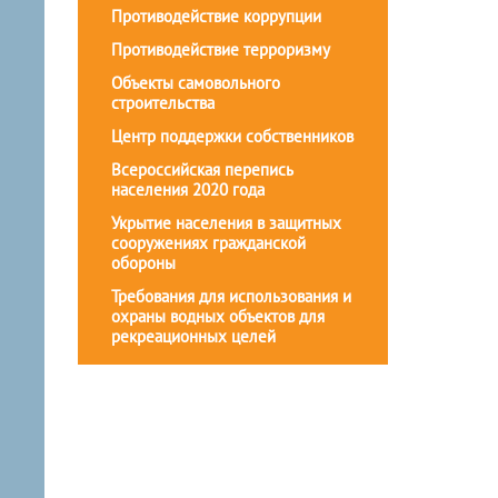
Противодействие коррупции
Противодействие терроризму
Объекты самовольного
строительства
Центр поддержки собственников
Всероссийская перепись
населения 2020 года
Укрытие населения в защитных
сооружениях гражданской
обороны
Требования для использования и
охраны водных объектов для
рекреационных целей