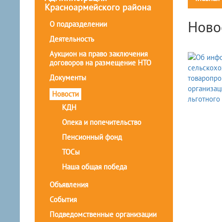
Красноармейского района
Ново
О подразделении
Деятельность
Аукцион на право заключения
договоров на размещение НТО
Документы
Новости
КДН
Опека и попечительство
Пенсионный фонд
ТОСы
Наша общая победа
Объявления
События
Подведомственные организации