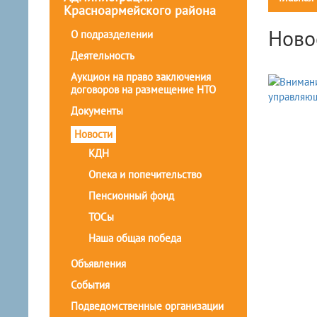
Красноармейского района
Ново
О подразделении
Деятельность
Аукцион на право заключения
договоров на размещение НТО
Документы
Новости
КДН
Опека и попечительство
Пенсионный фонд
ТОСы
Наша общая победа
Объявления
События
Подведомственные организации