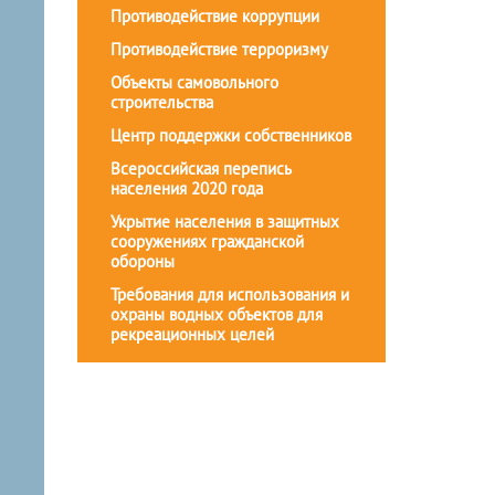
Противодействие коррупции
Противодействие терроризму
Объекты самовольного
строительства
Центр поддержки собственников
Всероссийская перепись
населения 2020 года
Укрытие населения в защитных
сооружениях гражданской
обороны
Требования для использования и
охраны водных объектов для
рекреационных целей