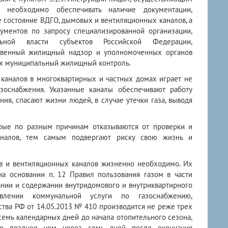
, необходимо обеспечивать наличие документации,
состояние ВДГО, дымовых и вентиляционных каналов, а
ументов по запросу специализированной организации,
льной власти субъектов Российской Федерации,
твенный жилищный надзор и уполномоченных органов
х муниципальный жилищный контроль.
аналов в многоквартирных и частных домах играет не
зоснабжения. Указанные каналы обеспечивают работу
ия, спасают жизни людей, в случае утечки газа, выводя
орые по разным причинам отказываются от проверки и
аналов, тем самым подвергают риску свою жизнь и
 и вентиляционных каналов жизненно необходимо. Их
а основании п. 12 Правил пользования газом в части
ании и содержании внутридомового и внутриквартирного
авлении коммунальной услуги по газоснабжению,
тва РФ от 14.05.2013 № 410 производится не реже трех
а семь календарных дней до начала отопительного сезона,
не позднее чем через семь дней после окончания