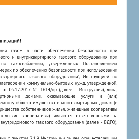
анизаций!
ания газом в части обеспечения безопасности при
вого и внутриквартирного газового оборудования при
 по газоснабжению, утвержденных Постановлением
 мерах по обеспечению безопасности при использовании
вартирного газового оборудования", Инструкцией по
влетворении коммунально-бытовых нужд, утвержденной,
от 05.12.2017 № 1614/пр (далее – Инструкция), лица,
артирными домами, оказывающие услуги и (или)
монту общего имущества в многоквартирных домах (в
арищества собственников жилья, жилищные кооперативы
тельские кооперативы) являются ответственными за
внутридомового газового оборудования (далее - ВДГО),
вии с пунктом 3.1.9. Инструкции лицам, осуществляющим