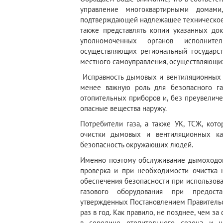
управление многоквартирными домами
подтверждающей надлежащее техническое 
также представлять копии указанных док
уполномоченных органов исполните
осуществляющих региональный государс
местного самоуправления, осуществляющи
Исправность дымовых и вентиляционных к
менее важную роль для безопасного га
отопительных приборов и, без преувеличен
опасные вещества наружу.
Потребители газа, а также УК, ТСЖ, кот
очистки дымовых и вентиляционных к
безопасность окружающих людей.
Именно поэтому обслуживание дымоходов
проверка и при необходимости очистка н
обеспечения безопасности при использов
газового оборудования при предост
утвержденных Постановлением Правительс
раз в год. Как правило, не позднее, чем з
в середине отопительного сезона и 