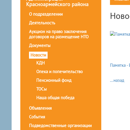
Красноармейского района
Ново
О подразделении
Деятельность
Аукцион на право заключения
договоров на размещение НТО
Документы
Новости
КДН
Памятка - 
Опека и попечительство
Пенсионный фонд
...назад
ТОСы
Наша общая победа
Объявления
События
Подведомственные организации