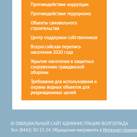
Противодействие коррупции
Противодействие терроризму
Объекты самовольного
строительства
Центр поддержки собственников
Всероссийская перепись
населения 2020 года
Укрытие населения в защитных
сооружениях гражданской
обороны
Требования для использования и
охраны водных объектов для
рекреационных целей
© ОФИЦИАЛЬНЫЙ САЙТ АДМИНИСТРАЦИИ ВОЛГОГРАДА
Тел. (8442) 30-13-24. Обращения направлять в
Интернет-прием