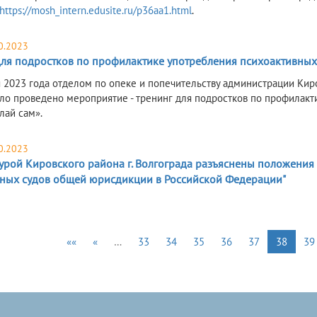
https://mosh_intern.edusite.ru/p36aa1.html
.
0.2023
для подростков по профилактике употребления психоактивных
я 2023 года отделом по опеке и попечительству администрации Кир
о проведено мероприятие - тренинг для подростков по профилак
лай сам».
0.2023
урой Кировского района г. Волгограда разъяснены положения
ных судов общей юрисдикции в Российской Федерации"
««
«
…
33
34
35
36
37
38
39