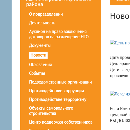
района
Ново
О подразделении
Деятельность
Аукцион на право заключения
договоров на размещение НТО
Документы
Новости
Дата про
Декларации
Объявления
Дети всег
События
правовую 
Подведомственные организации
Противодействие коррупции
Противодействие терроризму
Объекты самовольного
Если Вам 
строительства
трудовой 
ВЫ ДОЛЖН
Центр поддержки собственников