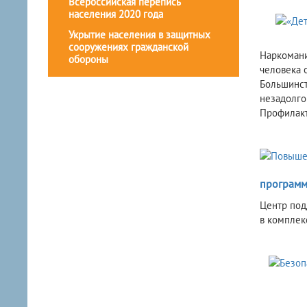
Всероссийская перепись
населения 2020 года
Укрытие населения в защитных
сооружениях гражданской
Наркомани
обороны
человека 
Большинст
незадолго
Профилакт
программе
Центр под
в комплек