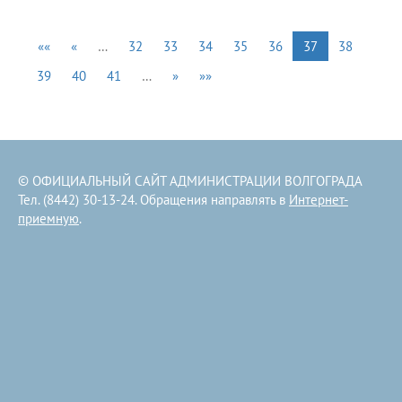
««
«
…
32
33
34
35
36
37
38
39
40
41
…
»
»»
© ОФИЦИАЛЬНЫЙ САЙТ АДМИНИСТРАЦИИ ВОЛГОГРАДА
Тел. (8442) 30-13-24. Обращения направлять в
Интернет-
приемную
.