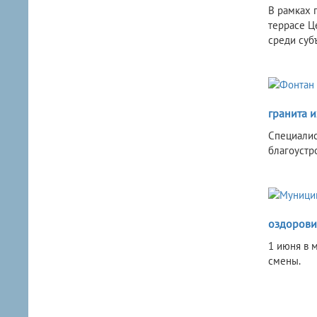
В рамках 
террасе Ц
среди суб
гранита 
Специалис
благоустр
оздорови
1 июня в 
смены.