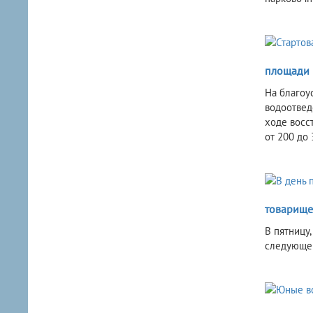
площади 
На благоу
водоотвед
ходе восс
от 200 до 
товарище
В пятницу
следующег