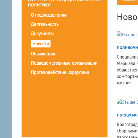
политике
Ново
О подразделении
Деятельность
Документы
Новости
поливочн
Объявления
Специалис
Подведомственные организации
Маршала Е
обществен
Противодействие коррупции
комфортны
жизни».
предусмо
Волгоград
сборными 
парковочн