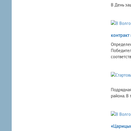
В День за
контракт
Определен
Победител
соответст
Подрядная
района. В
«Царицын