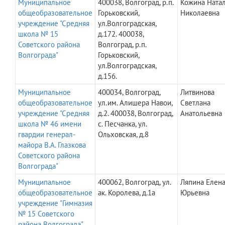
Муниципальное
400038, Волгоград, р.п.
Кожина Ната
общеобразовательное
Горьковский,
Николаевна
учреждение "Средняя
ул.Волгоградская,
школа № 15
д.172. 400038,
Советского района
Волгоград, р.п.
Волгограда"
Горьковский,
ул.Волгоградская,
д.156.
Муниципальное
400034, Волгоград,
Литвинова
общеобразовательное
ул.им. Алишера Навои,
Светлана
учреждение "Средняя
д.2. 400038, Волгоград,
Анатольевна
школа № 46 имени
с. Песчанка, ул.
гвардии генерал-
Ольховская, д.8
майора В.А. Глазкова
Советского района
Волгограда"
Муниципальное
400062, Волгоград, ул.
Ляпина Елен
общеобразовательное
ак. Королева, д.1а
Юрьевна
учреждение "Гимназия
№ 15 Советского
района Волгограда"