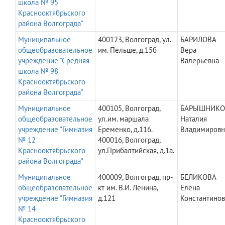
школа № 95
Краснооктябрьского
района Волгограда"
Муниципальное
400123, Волгоград, ул.
БАРИЛОВА
общеобразовательное
им. Пельше, д.15б
Вера
учреждение "Средняя
Валерьевна
школа № 98
Краснооктябрьского
района Волгограда"
Муниципальное
400105, Волгоград,
БАРЫШНИКО
общеобразовательное
ул.им. маршала
Наталия
учреждение "Гимназия
Еременко, д.116.
Владимировн
№ 12
400016, Волгоград,
Краснооктябрьского
ул.Прибалтийская, д.1а.
района Волгограда"
Муниципальное
400009, Волгоград, пр-
БЕЛИКОВА
общеобразовательное
кт им. В.И. Ленина,
Елена
учреждение "Гимназия
д.121
Константино
№ 14
Краснооктябрьского