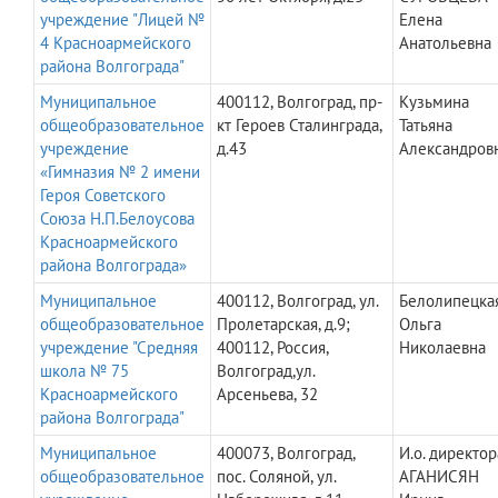
учреждение "Лицей №
Елена
4 Красноармейского
Анатольевна
района Волгограда"
Муниципальное
400112, Волгоград, пр-
Кузьмина
общеобразовательное
кт Героев Сталинграда,
Татьяна
учреждение
д.43
Александров
«Гимназия № 2 имени
Героя Советского
Союза Н.П.Белоусова
Красноармейского
района Волгограда»
Муниципальное
400112, Волгоград, ул.
Белолипецка
общеобразовательное
Пролетарская, д.9;
Ольга
учреждение "Средняя
400112, Россия,
Николаевна
школа № 75
Волгоград,ул.
Красноармейского
Арсеньева, 32
района Волгограда"
Муниципальное
400073, Волгоград,
И.о. директор
общеобразовательное
пос. Соляной, ул.
АГАНИСЯН