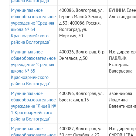
района Волгограда"
Муниципальное
400086, Волгоград, ул.
БУНИНА Елен
общеобразовательное
Героев Малой Земли,
Александров
учреждение "Средняя
д.53; 400086, Россия,
школа № 64
Волгоград, ул.
Красноармейского
Морская, 70
района Волгограда"
Муниципальное
400026, Волгоград, б-р
И.о. директор
общеобразовательное
Энгельса, д.30
ПАВЛЫК
учреждение "Средняя
Екатерина
школа № 65
Валерьевна
Красноармейского
района Волгограда"
Муниципальное
400096, Волгоград, ул.
Звонникова
общеобразовательное
Брестская, д.15
Людмила
учреждение "Лицей №
Валентиновн
1 Красноармейского
района Волгограда"
Муниципальное
400082, Волгоград, ул.
И.о. директор
общеобразовательное
50 лет Октября, д.23
СУРОВЦЕВА