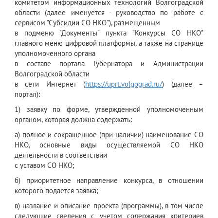
комитетом информационных технологий Волгоградской
области (далее именуется - руководство по работе с
сервисом "Субсидии СО НКО"), размещенным
в подменю "Документы" пункта "Конкурсы СО НКО"
главного меню цифровой платформы, а также на странице
уполномоченного органа
в составе портала Губернатора и Администрации
Волгоградской области
в сети Интернет (
https://uprt.volgograd.ru/
) (далее –
портал):
1) заявку по форме, утвержденной уполномоченным
органом, которая должна содержать:
а) полное и сокращенное (при наличии) наименование СО
НКО, основные виды осуществляемой СО НКО
деятельности в соответствии
с уставом СО НКО;
б) приоритетное направление конкурса, в отношении
которого подается заявка;
в) название и описание проекта (программы), в том числе
следующие сведения с учетом содержания критериев