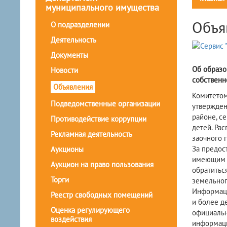
муниципального имущества
Объя
О подразделении
Деятельность
Документы
Об образо
Новости
собственн
Объявления
Комитетом
Подведомственные организации
утвержден
районе, с
Противодействие коррупции
детей. Ра
Рекламная деятельность
заочного 
За предос
Аукционы
имеющим т
Аукцион на право пользования
обратитьс
Торги
земельног
Информаци
Реестр свободных помещений
и более д
Оценка регулирующего
официальн
воздействия
информаци