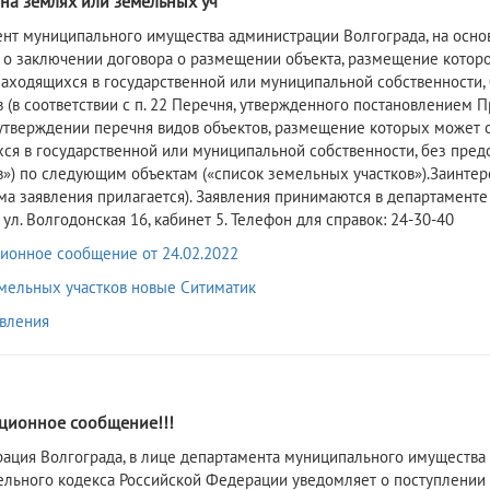
на землях или земельных уч
ент муниципального имущества администрации Волгограда, на осн
 о заключении договора о размещении объекта, размещение котор
 находящихся в государственной или муниципальной собственности,
в (в соответствии с п. 22 Перечня, утвержденного постановлением 
утверждении перечня видов объектов, размещение которых может о
ся в государственной или муниципальной собственности, без пред
в») по следующим объектам («список земельных участков»).Заинтер
ма заявления прилагается). Заявления принимаются в департамент
 ул. Волгодонская 16, кабинет 5. Телефон для справок: 24-30-40
онное сообщение от 24.02.2022
мельных участков новые Ситиматик
вления
2
ионное сообщение!!!
рация Волгограда, в лице департамента муниципального имущества 
ельного кодекса Российской Федерации уведомляет о поступлении