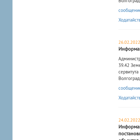
Волгоград,
сообщение 
Ходатайст
26.02.202
Информац
​Админист
39.42 Зем
сервитута
Волгоград,
сообщение 
Ходатайст
24.02.202
Информац
постанов