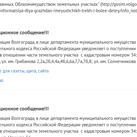
ванных Облкомимуществом земельных участках" (http://gosim.volgog
informatsiya-dlya-grazhdan-imeyushchikh-trekh-i-bolee-detey/info_not
2
ионное сообщение!!!
рация Волгограда, в лице департамента муниципального имущества 
ельного кодекса Российской Федерации уведомляет о поступлении
 в отношении части земельного участка с кадастровым номером 34:3
ул. им. Грибанова 2,2а,2б,4,4а,4б,6,6а,7,7а,7б,8; ул. им. Солнечникова 
для газеты, щита, сайта
во
2
ионное сообщение!!!
рация Волгограда, в лице департамента муниципального имущества 
ельного кодекса Российской Федерации уведомляет о поступлении
 в отношении части земельного участка с кадастровым номером 34:3