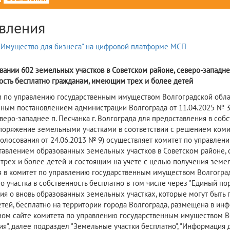
вления
вании 602 земельных участков в Советском районе, северо-западнее
ость бесплатно гражданам, имеющим трех и более детей
 по управлению государственным имуществом Волгоградской област
ным постановлением администрации Волгограда от 11.04.2025 № 36
еверо-западнее п. Песчанка г. Волгограда для предоставления в со
споряжение земельными участками в соответствии с решением коми
голосования от 24.06.2013 № 9) осуществляет комитет по управле
тавлением образованных земельных участков в Советском районе, се
рех и более детей и состоящим на учете с целью получения земел
я в комитет по управлению государственным имуществом Волгоград
о участка в собственность бесплатно в том числе через "Единый по
я о вновь образованных земельных участках, которые могут быть 
етей, бесплатно на территории города Волгограда, размещена в и
ом сайте комитета по управлению государственным имуществом Волг
я", далее подраздел "Земельные участки бесплатно", "Информация 