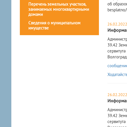
об образо
Перечень земельных участков,
занимаемых многоквартирными
besplatno/
домами
Сведения о муниципальном
26.02.202
имуществе
Информац
​Админист
39.42 Зем
сервитута
Волгоград, 
сообщение 
Ходатайст
26.02.202
Информац
​Админист
39.42 Зем
сервитута