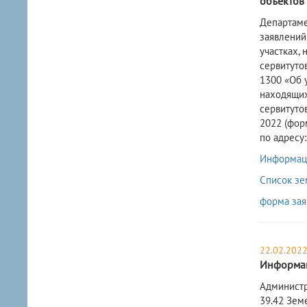
объектов 
​Департам
заявлений
участках,
сервитуто
1300 «Об 
находящих
сервитуто
2022 (фор
по адресу:
Информаци
Список зе
форма зая
22.02.202
Информац
​Админист
39.42 Зем